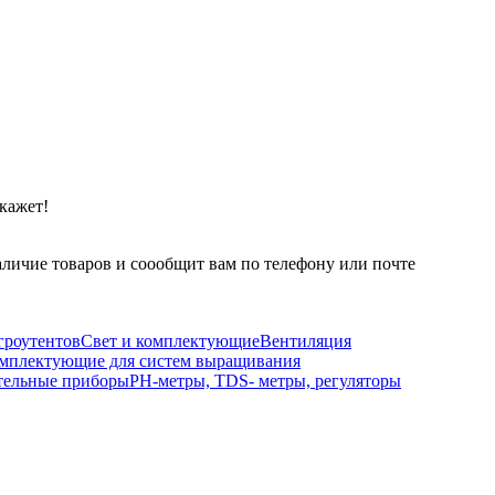
кажет!
личие товаров и соообщит вам по телефону или почте
гроутентов
Свет и комплектующие
Вентиляция
мплектующие для систем выращивания
тельные приборы
РН-метры, TDS- метры, регуляторы