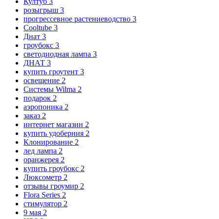
Култуб
3
розыгрыш
3
прогрессевное растениеводство
3
Cooltube
3
Днат
3
гроубокс
3
светодиодная лампа
3
ДНАТ
3
купить гроутент
3
освещение
2
Системы Wilma
2
подарок
2
аэропоника
2
заказ
2
интернет магазин
2
купить удоберния
2
Клонирование
2
лед лампа
2
оранжерея
2
купить гроубокс
2
Люксометр
2
отзывы гроумир
2
Flora Series
2
стимулятор
2
9 мая
2