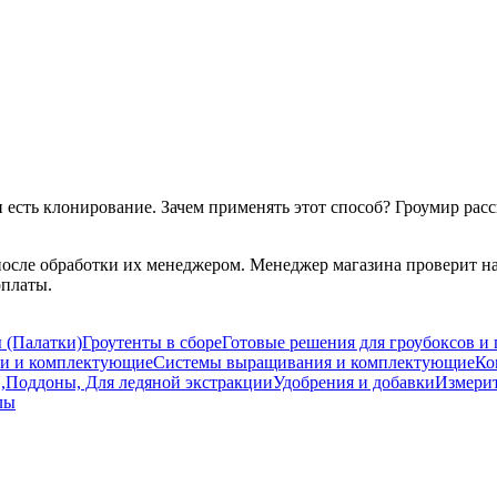
и есть клонирование. Зачем применять этот способ? Гроумир расс
после обработки их менеджером. Менеджер магазина проверит на
оплаты.
 (Палатки)
Гроутенты в сборе
Готовые решения для гроубоксов и 
ти и комплектующие
Системы выращивания и комплектующие
Ко
 ,Поддоны, Для ледяной экстракции
Удобрения и добавки
Измери
лы