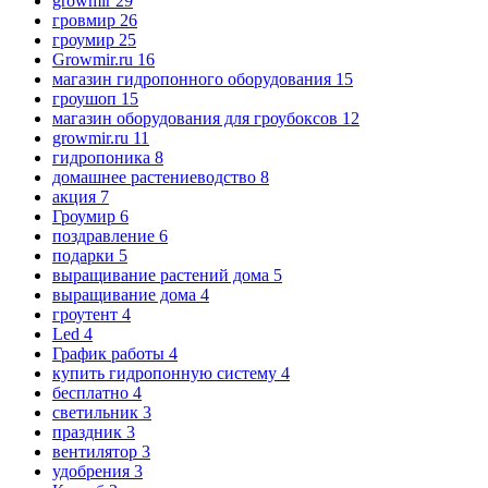
growmir
29
гровмир
26
гроумир
25
Growmir.ru
16
магазин гидропонного оборудования
15
гроушоп
15
магазин оборудования для гроубоксов
12
growmir.ru
11
гидропоника
8
домашнее растениеводство
8
акция
7
Гроумир
6
поздравление
6
подарки
5
выращивание растений дома
5
выращивание дома
4
гроутент
4
Led
4
График работы
4
купить гидропонную систему
4
бесплатно
4
светильник
3
праздник
3
вентилятор
3
удобрения
3