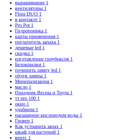
выращивание
1
вентиляторы
1
Flora DUO
1
в контакте
1
Pro Pot
1
Гидропоника
1
карты применения
1
поглатитель запаха
1
дешевые led
1
скидка
1
изготавление гроубоксов
1
Белокрылки
1
починить лампу led
1
обдув лампы
1
Минерализация
1
масло
1
Праздник Весны и Труда
1
тт pro 100
1
окно
1
удобреня
1
насыщение кислородом воды
1
Гровер
1
Как устранить запах
1
шкаф для растений
1
вентс
1