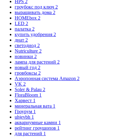
HPS
2
гроубокс под ключ
2
выращивать дома
2
HOMEbox
2
LED
2
палатка
2
купить удобрения
2
днат
2
светодиод
2
Nutriculture
2
новинки
2
лампа для растений
2
новый год
2
гровбоксы
2
Аэропонная система Amazon
2
VK
2
Soler & Palau
2
FloraBloom
1
Харвест
1
минеральная вата
1
Гроурум
1
uhjevbh
1
аквариумные камни
1
рейтинг гроушопов
1
для растений
1