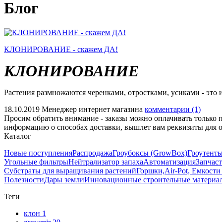
Блог
КЛОНИРОВАНИЕ - скажем ДА!
КЛОНИРОВАНИЕ
Растения размножаются черенками, отростками, усиками - это 
18.10.2019
Менеджер интернет магазина
комментарии (1)
Просим обратить внимание - заказы можно оплачивать только 
информацию о способах доставки, вышлет вам реквизиты для 
Каталог
Новые поступления
Распродажа
Гроубоксы (GrowBox)
Гроутенты
Угольные фильтры
Нейтрализатор запаха
Автоматизация
Запчас
Субстраты для выращивания растений
Горшки,Air-Pot, Емкости
Полезности
Дары земли
Инновационные строительные материа
Теги
клон
1