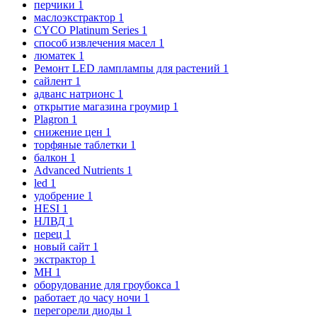
перчики
1
маслоэкстрактор
1
CYCO Platinum Series
1
способ извлечения масел
1
люматек
1
Ремонт LED ламплампы для растений
1
сайлент
1
адванс натрионс
1
открытие магазина гроумир
1
Plagron
1
снижение цен
1
торфяные таблетки
1
балкон
1
Advanced Nutrients
1
led
1
удобрение
1
HESI
1
НЛВД
1
перец
1
новый сайт
1
экстрактор
1
MH
1
оборудование для гроубокса
1
работает до часу ночи
1
перегорели диоды
1