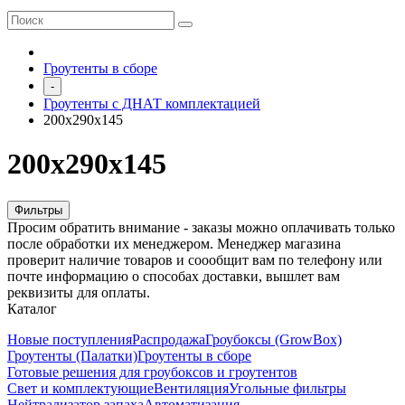
Гроутенты в сборе
-
Гроутенты с ДНАТ комплектацией
200х290х145
200х290х145
Фильтры
Просим обратить внимание - заказы можно оплачивать только
после обработки их менеджером. Менеджер магазина
проверит наличие товаров и соообщит вам по телефону или
почте информацию о способах доставки, вышлет вам
реквизиты для оплаты.
Каталог
Новые поступления
Распродажа
Гроубоксы (GrowBox)
Гроутенты (Палатки)
Гроутенты в сборе
Готовые решения для гроубоксов и гроутентов
Свет и комплектующие
Вентиляция
Угольные фильтры
Нейтрализатор запаха
Автоматизация