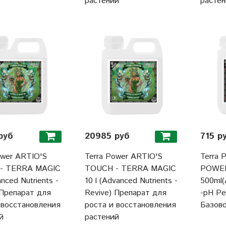
растений
растен
руб
20985 руб
715 р
ower ARTIO'S
Terra Power ARTIO'S
Terra 
- TERRA MAGIC
TOUCH - TERRA MAGIC
POWE
anced Nutrients -
10 l (Advanced Nutrients -
500ml(
 Препарат для
Revive) Препарат для
-pH Pe
 восстановления
роста и восстановления
Базов
й
растений