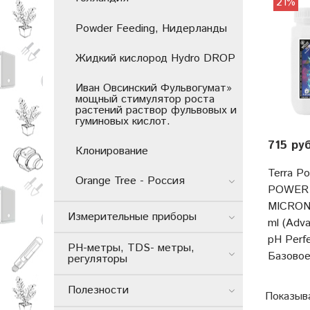
21%
Powder Feeding, Нидерланды
Жидкий кислород Hydro DROP
Иван Овсинский Фульвогумат»
мощный стимулятор роста
растений раствор фульвовых и
гуминовых кислот.
715 ру
Клонирование
Terra P
Orange Tree - Россия
POWER
MICRON
Измерительные приборы
ml (Adva
pH Perfe
РН-метры, TDS- метры,
Базовое
регуляторы
Полезности
Показыв