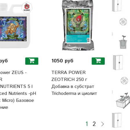
руб
1050 руб
Power ZEUS -
TERRA POWER
R
ZEOTRICH 250 г
NUTRIENTS 5 l
Добавка в субстрат
ced Nutrients -pH
Trichoderma и циолит
t Micro) Базовое
ение
1
2