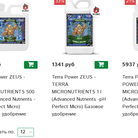
33%
21%
б
1341 руб
5937 
ower ZEUS -
Terra Power ZEUS -
Terra 
TERRA
POWE
UTRIENTS 500
MICRONUTRIENTS 1 l
MICRO
nced Nutrients -
(Advanced Nutrients -pH
(Advan
ct Micro)
Perfect Micro) Базовое
Perfec
 удобрение
удобрение
удобр
ать по: