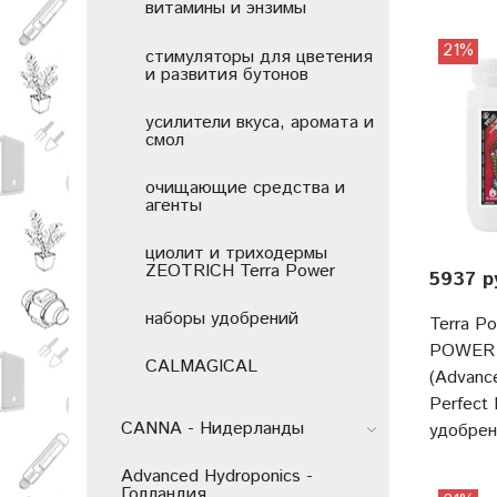
витамины и энзимы
21%
стимуляторы для цветения
и развития бутонов
усилители вкуса, аромата и
смол
очищающие средства и
агенты
циолит и триходермы
ZEOTRICH Terra Power
5937 р
наборы удобрений
Terra P
POWER 
CALMAGICAL
(Advance
Perfect
CANNA - Нидерланды
удобре
Advanced Hydroponics -
Голландия