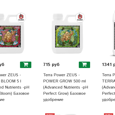
уб
715 руб
1341 
ower ZEUS -
Terra Power ZEUS -
Terra 
BLOOM 5 l
POWER GROW 500 ml
TERRA
d Nutrients -pH
(Advanced Nutrients -pH
(Advan
 Bloom) Базовое
Perfect Grow) Базовое
Perfec
ние
удобрение
удобр