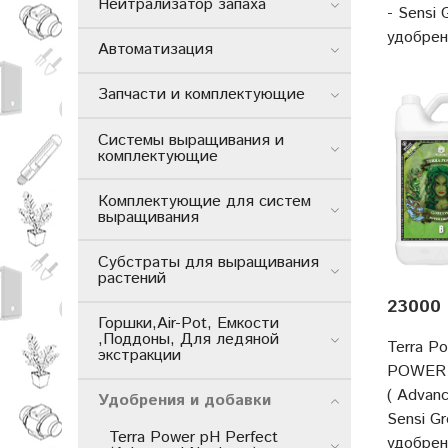
Нейтрализатор запаха
- Sensi
удобре
Автоматизация
Запчасти и комплектующие
Системы выращивания и
комплектующие
Комплектующие для систем
выращивания
Субстраты для выращивания
растений
23000 
Горшки,Air-Pot, Емкости
,Поддоны, Для ледяной
Terra P
экстракции
POWER 
( Advanc
Удобрения и добавки
Sensi G
Terra Power pH Perfect
удобре