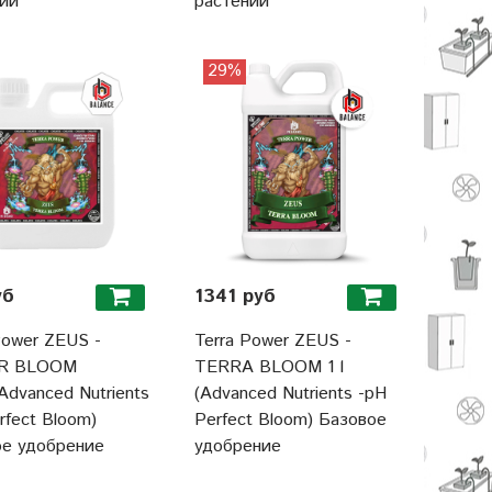
ий
растений
29%
уб
1341 руб
Power ZEUS -
Terra Power ZEUS -
R BLOOM
TERRA BLOOM 1 l
Advanced Nutrients
(Advanced Nutrients -pH
rfect Bloom)
Perfect Bloom) Базовое
ое удобрение
удобрение