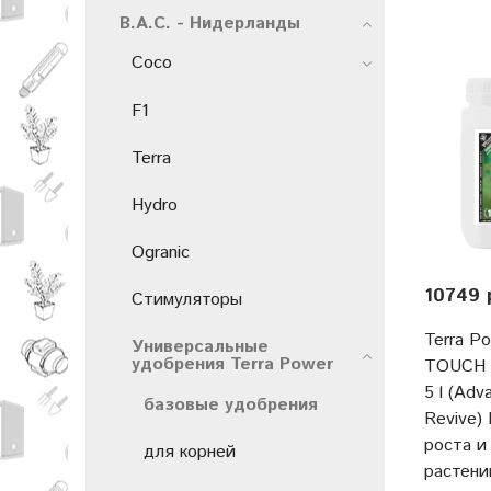
B.A.C. - Нидерланды
Coco
F1
Terra
Hydro
Ogranic
10749 
Стимуляторы
Terra P
Универсальные
удобрения Terra Power
TOUCH 
5 l (Adv
базовые удобрения
Revive)
роста и
для корней
растени