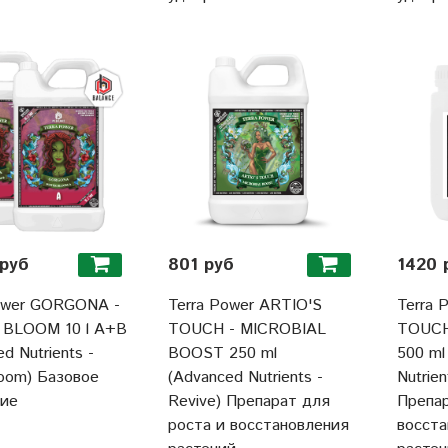
руб
801 руб
1420 
ower GORGONA -
Terra Power ARTIO'S
Terra 
BLOOM 10 l A+B
TOUCH - MICROBIAL
TOUCH
d Nutrients -
BOOST 250 ml
500 ml
loom) Базовое
(Advanced Nutrients -
Nutrien
ние
Revive) Препарат для
Препар
роста и восстановления
восста