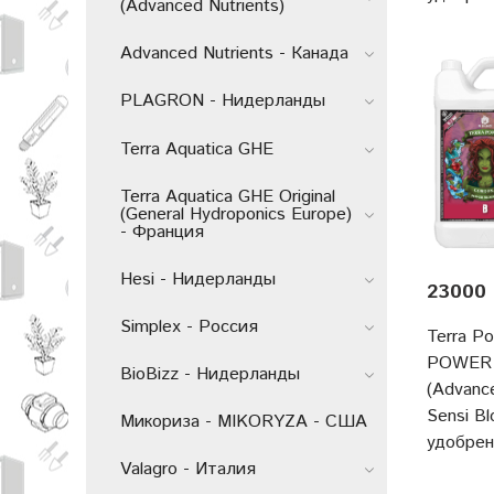
(Advanced Nutrients)
Advanced Nutrients - Канада
PLAGRON - Нидерланды
Terra Aquatica GHE
Terra Aquatica GHE Original
(General Hydroponics Europe)
- Франция
Hesi - Нидерланды
23000 
Simplex - Россия
Terra P
POWER 
BioBizz - Нидерланды
(Advance
Sensi B
Микориза - MIKORYZA - США
удобре
Valagro - Италия