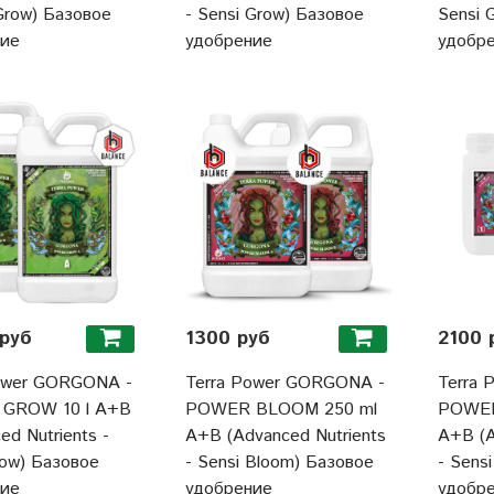
 Grow) Базовое
- Sensi Grow) Базовое
Sensi 
ние
удобрение
удобр
руб
1300 руб
2100 
ower GORGONA -
Terra Power GORGONA -
Terra
GROW 10 l A+B
POWER BLOOM 250 ml
POWER
ed Nutrients -
A+B (Advanced Nutrients
A+B (A
row) Базовое
- Sensi Bloom) Базовое
- Sens
ние
удобрение
удобр