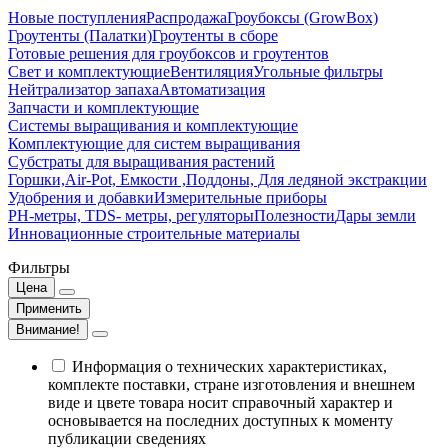
Новые поступления
Распродажа
Гроубоксы (GrowBox)
Гроутенты (Палатки)
Гроутенты в сборе
Готовые решения для гроубоксов и гроутентов
Свет и комплектующие
Вентиляция
Угольные фильтры
Нейтрализатор запаха
Автоматизация
Запчасти и комплектующие
Системы выращивания и комплектующие
Комплектующие для систем выращивания
Субстраты для выращивания растений
Горшки,Air-Pot, Емкости ,Поддоны, Для ледяной экстракции
Удобрения и добавки
Измерительные приборы
РН-метры, TDS- метры, регуляторы
Полезности
Дары земли
Инновационные строительные материалы
Фильтры
Цена
Применить
Внимание!
Информация о технических характеристиках,
комплекте поставки, стране изготовления и внешнем
виде и цвете товара носит справочный характер и
основывается на последних доступных к моменту
публикации сведениях