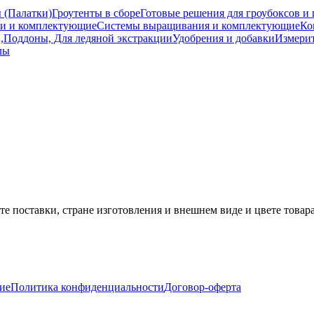
 (Палатки)
Гроутенты в сборе
Готовые решения для гроубоксов и 
ти и комплектующие
Системы выращивания и комплектующие
Ко
 ,Поддоны, Для ледяной экстракции
Удобрения и добавки
Измери
лы
е поставки, стране изготовления и внешнем виде и цвете товар
ие
Политика конфиденциальности
Договор-оферта