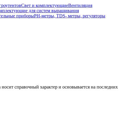
гроутентов
Свет и комплектующие
Вентиляция
мплектующие для систем выращивания
тельные приборы
РН-метры, TDS- метры, регуляторы
а носит справочный характер и основывается на последних