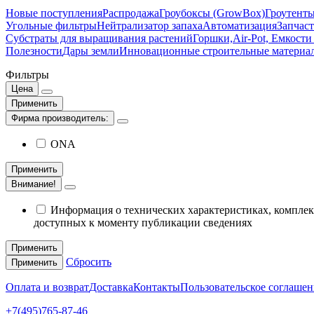
Новые поступления
Распродажа
Гроубоксы (GrowBox)
Гроутенты
Угольные фильтры
Нейтрализатор запаха
Автоматизация
Запчас
Субстраты для выращивания растений
Горшки,Air-Pot, Емкости
Полезности
Дары земли
Инновационные строительные материа
Фильтры
Цена
Применить
Фирма производитель:
ONA
Применить
Внимание!
Информация о технических характеристиках, комплект
доступных к моменту публикации сведениях
Применить
Сбросить
Применить
Оплата и возврат
Доставка
Контакты
Пользовательское соглашен
+7(495)765-87-46