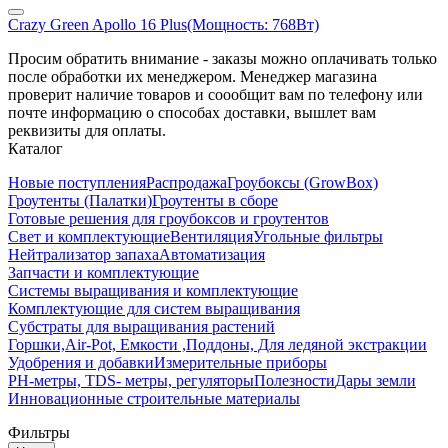
Crazy Green Apollo 16 Plus(Мощность: 768Вт)
Просим обратить внимание - заказы можно оплачивать только
после обработки их менеджером. Менеджер магазина
проверит наличие товаров и соообщит вам по телефону или
почте информацию о способах доставки, вышлет вам
реквизиты для оплаты.
Каталог
Новые поступления
Распродажа
Гроубоксы (GrowBox)
Гроутенты (Палатки)
Гроутенты в сборе
Готовые решения для гроубоксов и гроутентов
Свет и комплектующие
Вентиляция
Угольные фильтры
Нейтрализатор запаха
Автоматизация
Запчасти и комплектующие
Системы выращивания и комплектующие
Комплектующие для систем выращивания
Субстраты для выращивания растений
Горшки,Air-Pot, Емкости ,Поддоны, Для ледяной экстракции
Удобрения и добавки
Измерительные приборы
РН-метры, TDS- метры, регуляторы
Полезности
Дары земли
Инновационные строительные материалы
Фильтры