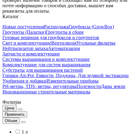
проверит наличие товаров и соообщит вам по телефону или
почте информацию о способах доставки, вышлет вам
реквизиты для оплаты.
Каталог
Новые поступления
Распродажа
Гроубоксы (GrowBox)
Гроутенты (Палатки)
Гроутенты в сборе
Готовые решения для гроубоксов и гроутентов
Свет и комплектующие
Вентиляция
Угольные фильтры
Нейтрализатор запаха
Автоматизация
Запчасти и комплектующие
Системы выращивания и комплектующие
Комплектующие для систем выращивания
Субстраты для выращивания растений
Горшки,Air-Pot, Емкости ,Поддоны, Для ледяной экстракции
Удобрения и добавки
Измерительные приборы
РН-метры, TDS- метры, регуляторы
Полезности
Дары земли
Инновационные строительные материалы
Фильтры
Цена
Применить
Объем
1 л