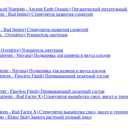
Nutrients - Ancient Earth Organic) Органический питательный
- Bud Ignitor) Стимулятор развития соцветий
Overdrive) Ускоритель цветения
ts - Nirvana) Подкормка для размера и вкуса плодов
nts - Flawless Finish) Промывающий хелатный состав
ts - Bud Factor Х) Стимулятор выработки смол, масел и терпен