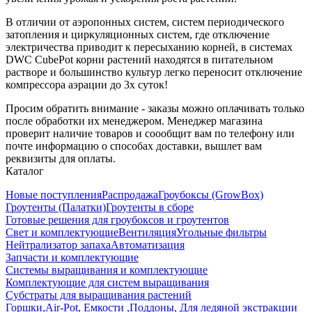
В отличии от аэропонных систем, систем периодического
затопления и циркуляционных систем, где отключение
электричества приводит к пересыханию корней, в системах
DWC CubePot корни растений находятся в питательном
растворе и большинство культур легко переносит отключение
компрессора аэрации до 3х суток!
Просим обратить внимание - заказы можно оплачивать только
после обработки их менеджером. Менеджер магазина
проверит наличие товаров и соообщит вам по телефону или
почте информацию о способах доставки, вышлет вам
реквизиты для оплаты.
Каталог
Новые поступления
Распродажа
Гроубоксы (GrowBox)
Гроутенты (Палатки)
Гроутенты в сборе
Готовые решения для гроубоксов и гроутентов
Свет и комплектующие
Вентиляция
Угольные фильтры
Нейтрализатор запаха
Автоматизация
Запчасти и комплектующие
Системы выращивания и комплектующие
Комплектующие для систем выращивания
Субстраты для выращивания растений
Горшки,Air-Pot, Емкости ,Поддоны, Для ледяной экстракции