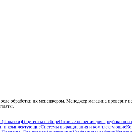
после обработки их менеджером. Менеджер магазина проверит на
оплаты.
 (Палатки)
Гроутенты в сборе
Готовые решения для гроубоксов и 
ти и комплектующие
Системы выращивания и комплектующие
Ко