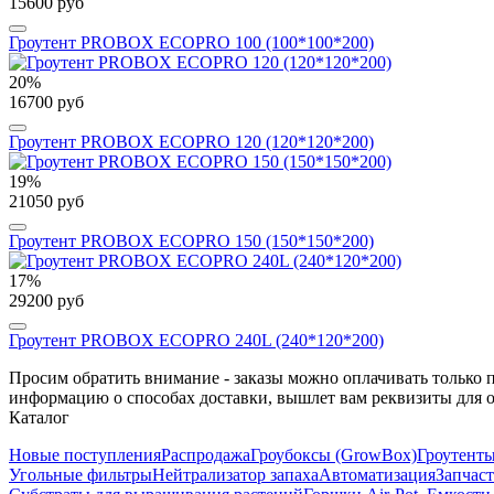
15600 руб
Гроутент PROBOX ECOPRO 100 (100*100*200)
20%
16700 руб
Гроутент PROBOX ECOPRO 120 (120*120*200)
19%
21050 руб
Гроутент PROBOX ECOPRO 150 (150*150*200)
17%
29200 руб
Гроутент PROBOX ECOPRO 240L (240*120*200)
Просим обратить внимание - заказы можно оплачивать только 
информацию о способах доставки, вышлет вам реквизиты для 
Каталог
Новые поступления
Распродажа
Гроубоксы (GrowBox)
Гроутенты
Угольные фильтры
Нейтрализатор запаха
Автоматизация
Запчас