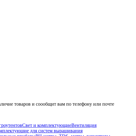
личие товаров и соообщит вам по телефону или почте
гроутентов
Свет и комплектующие
Вентиляция
мплектующие для систем выращивания