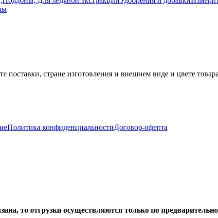
 ,Поддоны, Для ледяной экстракции
Удобрения и добавки
Измери
лы
е поставки, стране изготовления и внешнем виде и цвете товар
ие
Политика конфиденциальности
Договор-оферта
азина, то отгрузки осуществляются только по предварительн