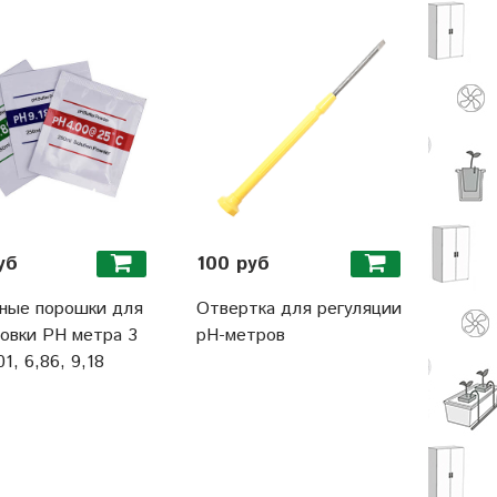
уб
100 руб
ные порошки для
Отвертка для регуляции
овки PH метра 3
pH-метров
1, 6,86, 9,18