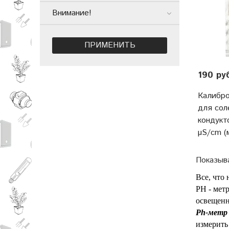
Внимание!
ПРИМЕНИТЬ
190 ру
Калибро
для сол
кондукт
µS/cm (
Показыв
Все, что
PH - мет
освещенн
Ph-метр
измерить