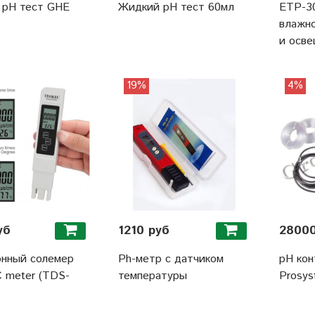
 pH тест GHE
Жидкий pH тест 60мл
ЕТР-30
влажно
и осве
19%
4%
уб
1210 руб
28000
онный солемер
Ph-метр с датчиком
pH кон
 meter (TDS-
температуры
Prosys