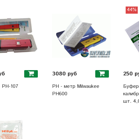
44%
уб
3080 руб
250 р
 PH-107
PH - метр Milwaukee
Буфер
PH600
калибр
шт. 4,0