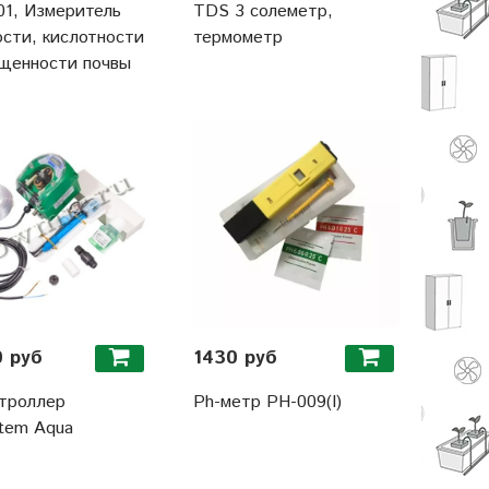
1, Измеритель
TDS 3 солеметр,
сти, кислотности
термометр
щенности почвы
 руб
1430 руб
троллер
Ph-метр PH-009(I)
tem Aqua