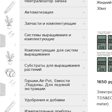
Нейтрализатор запаха
Жидкий
30мл
Автоматизация
Запчасти и комплектующие
Системы выращивания и
комплектующие
Комплектующие для систем
выращивания
Субстраты для выращивания
растений
Горшки,Air-Pot, Емкости
1650 р
,Поддоны, Для ледяной
экстракции
Электр
TDS&EC
Удобрения и добавки
meter)
Измерительные приборы