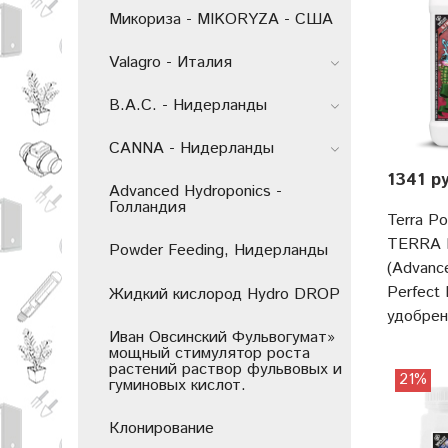
Микориза - MIKORYZA - США
Valagro - Италия
B.A.C. - Нидерланды
CANNA - Нидерланды
1341 р
Advanced Hydroponics -
Голландия
Terra P
TERRA 
Powder Feeding, Нидерланды
(Advance
Perfect
Жидкий кислород Hydro DROP
удобре
Иван Овсинский Фульвогумат»
мощный стимулятор роста
растений раствор фульвовых и
21%
гуминовых кислот.
Клонирование