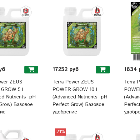
уб
17252 руб
1834 
ower ZEUS -
Terra Power ZEUS -
Terra 
GROW 5 l
POWER GROW 10 l
POWER
d Nutrients -pH
(Advanced Nutrients -pH
(Advan
 Grow) Базовое
Perfect Grow) Базовое
Perfec
ние
удобрение
удобр
21%