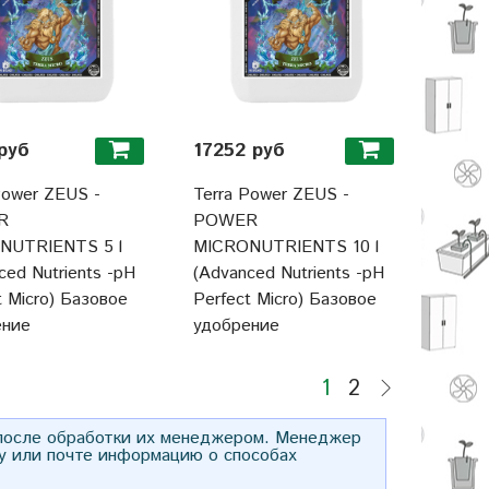
руб
17252 руб
Power ZEUS -
Terra Power ZEUS -
R
POWER
NUTRIENTS 5 l
MICRONUTRIENTS 10 l
ced Nutrients -pH
(Advanced Nutrients -pH
t Micro) Базовое
Perfect Micro) Базовое
ение
удобрение
1
2
 после обработки их менеджером. Менеджер
у или почте информацию о способах