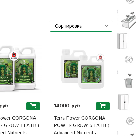
руб
14000 руб
 Power GORGONA -
Terra Power GORGONA -
 GROW 1 l A+B (
POWER GROW 5 l A+B (
ed Nutrients -
Advanced Nutrients -