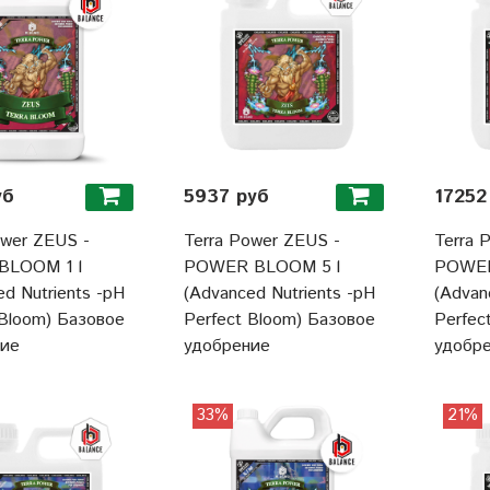
уб
5937 руб
17252
ower ZEUS -
Terra Power ZEUS -
Terra 
BLOOM 1 l
POWER BLOOM 5 l
POWER
d Nutrients -pH
(Advanced Nutrients -pH
(Advan
 Bloom) Базовое
Perfect Bloom) Базовое
Perfec
ние
удобрение
удобр
33%
21%