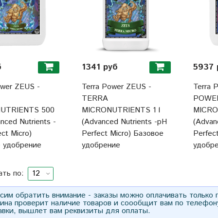
б
1341 руб
5937 
ower ZEUS -
Terra Power ZEUS -
Terra 
TERRA
POWE
UTRIENTS 500
MICRONUTRIENTS 1 l
MICRO
nced Nutrients -
(Advanced Nutrients -pH
(Advan
ct Micro)
Perfect Micro) Базовое
Perfec
 удобрение
удобрение
удобр
ать по:
им обратить внимание - заказы можно оплачивать только
зина проверит наличие товаров и соообщит вам по телефон
авки, вышлет вам реквизиты для оплаты.