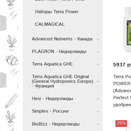
Наборы Terra Power
CALMAGICAL
Advanced Nutrients - Канада
PLAGRON - Нидерланды
Terra Aquatica GHE
5937 р
Terra Aquatica GHE Original
Terra P
(General Hydroponics Europe)
POWER 
- Франция
(Advance
Perfect
Hesi - Нидерланды
удобре
Simplex - Россия
29%
BioBizz - Нидерланды