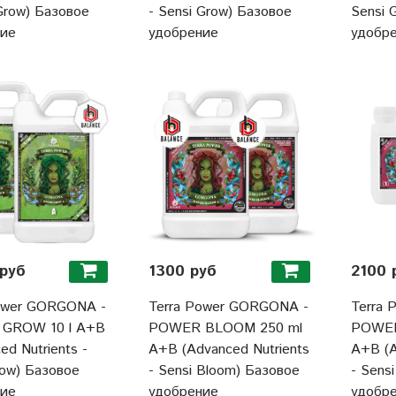
 Grow) Базовое
- Sensi Grow) Базовое
Sensi 
ние
удобрение
удобр
руб
1300 руб
2100 
ower GORGONA -
Terra Power GORGONA -
Terra
GROW 10 l A+B
POWER BLOOM 250 ml
POWER
ed Nutrients -
A+B (Advanced Nutrients
A+B (A
row) Базовое
- Sensi Bloom) Базовое
- Sens
ние
удобрение
удобр