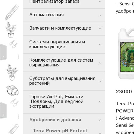
Нейтрализатор запаха
- Sensi
удобре
Автоматизация
Запчасти и комплектующие
Системы выращивания и
комплектующие
Комплектующие для систем
выращивания
Субстраты для выращивания
растений
23000 
Горшки,Air-Pot, Емкости
,Поддоны, Для ледяной
Terra P
экстракции
POWER 
( Advanc
Удобрения и добавки
Sensi G
Terra Power pH Perfect
удобре