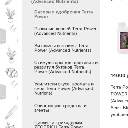
(Advanced Nutrients)
Базовые удобрения Terra
Power
Развитие корней Terra Power
(Advanced Nutrients)
Витамины и энзимы Terra
Power (Advanced Nutrients)
Стимуляторы для цветения и
развития бутонов Terra
Power (Advanced Nutrients)
14000 
Усилители вкуса, аромата и
Terra P
смол Terra Power (Advanced
Nutriens)
POWER 
(Advance
Очищающие средства и
Sensi B
агенты
удобре
Циолит и триходермы
ZEOTRICH Terra Power