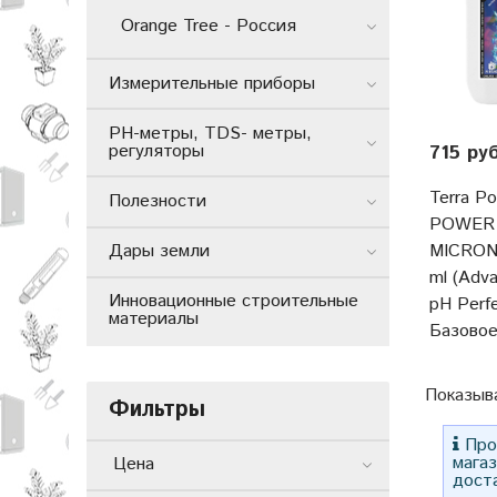
Orange Tree - Россия
Измерительные приборы
РН-метры, TDS- метры,
регуляторы
715 ру
Terra P
Полезности
POWER
MICRON
Дары земли
ml (Adva
Инновационные строительные
pH Perfe
материалы
Базовое
Показыв
Фильтры
Прос
мага
Цена
дост