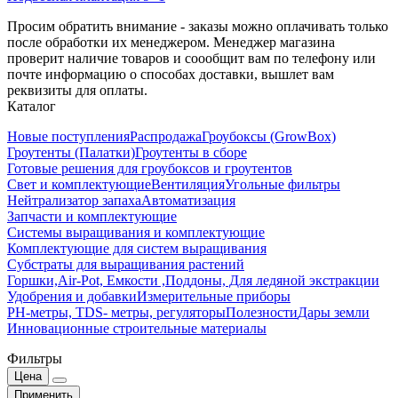
Просим обратить внимание - заказы можно оплачивать только
после обработки их менеджером. Менеджер магазина
проверит наличие товаров и соообщит вам по телефону или
почте информацию о способах доставки, вышлет вам
реквизиты для оплаты.
Каталог
Новые поступления
Распродажа
Гроубоксы (GrowBox)
Гроутенты (Палатки)
Гроутенты в сборе
Готовые решения для гроубоксов и гроутентов
Свет и комплектующие
Вентиляция
Угольные фильтры
Нейтрализатор запаха
Автоматизация
Запчасти и комплектующие
Системы выращивания и комплектующие
Комплектующие для систем выращивания
Субстраты для выращивания растений
Горшки,Air-Pot, Емкости ,Поддоны, Для ледяной экстракции
Удобрения и добавки
Измерительные приборы
РН-метры, TDS- метры, регуляторы
Полезности
Дары земли
Инновационные строительные материалы
Фильтры
Цена
Применить