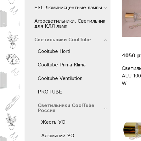
ESL Люминисцентные лампы
Агросветильники. Светильник
для КЛЛ ламп
Светильники СoolTube
Cooltube Horti
4050 р
Cooltube Prima Klima
Светиль
ALU 100
Cooltube Ventilution
W
PROTUBE
Светильники СoolTube
Россия
Жесть УО
Алюминий УО