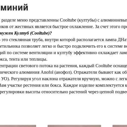
миний
 разделе меню представленны Cooltube (култубы) с алюминие
иков от жестяных является быстрое охлажление. За счет этого п
 нужен Култуб (
Cooltube
)?
 - это стеклянная труба, внутри которой располагается лампа ДН
етильника позволяет легко и быстро подключить его к системе 
ий по системе вентиляции и култубу эффективно охлаждает лам
окса, тента или теплицы.
ентрации светового потока на растения, каждый Cooltube оснащ
нического алюминия Anofol (анофол). Отражатели бывают как о
 УО). Регулируя угол наклона отражателя вручную, можно с лег
ам участке рестения или бокса. Каждое изделие комплектуется
 регулировки высоты относительно растений через цепной подве