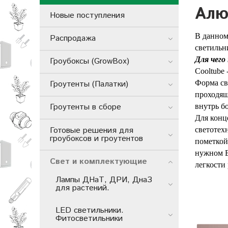
Алю
Новые поступления
В данном
Распродажа
светильн
Для чего
Гроубоксы (GrowBox)
Cooltube
Форма св
Гроутенты (Палатки)
проходящ
Гроутенты в сборе
внутрь б
Для конц
Готовые решения для
светотех
гроубоксов и гроутентов
пометкой
нужном В
Свет и комплектующие
легкости
Лампы ДНаТ, ДРИ, ДнаЗ
для растений.
LED светильники.
Фитосветильники