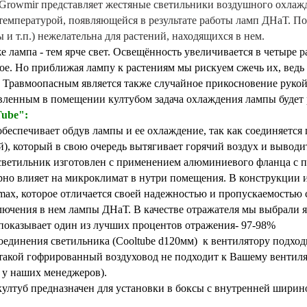
Growmir представляет жестяные светильники воздушного охлажд
температурой, появляющейся в результате работы ламп ДНаТ. П
 и т.п.) нежелательна для растений, находящихся в нем.
е лампа - тем ярче свет. Освещённость увеличивается в четыре р
ое. Но приближая лампу к растениям мы рискуем сжечь их, ведь
. Травмоопасным является также случайное прикосновение руко
вленным в помещении култубом задача охлаждения лампы будет
Tube":
беспечивает обдув лампы и ее охлаждение, так как соединяетс
й), который в свою очередь вытягивает горячий воздух и выводи
ветильник изготовлен с применением алюминиевого фланца с 
рно влияет на микроклимат в нутри помещения. В конструкции 
imax, которое отличается своей надежностью и пропускаемостью 
лючения в нем лампы ДНаТ. В качестве отражателя мы выбрали 
показывает один из лучших процентов отражения- 97-98%
оединения светильника (Cooltube d120мм) к вентилятору подхо
 такой гофрированный воздуховод не подходит к Вашему вентил
 у наших менеджеров).
ултуб предназначен для установки в боксы с внутренней ширин