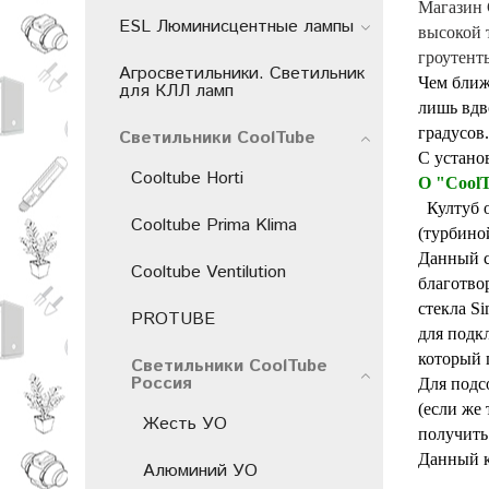
Магазин 
ESL Люминисцентные лампы
высокой 
гроутенты
Агросветильники. Светильник
Чем ближ
для КЛЛ ламп
лишь вдв
градусов
Светильники СoolTube
С устано
Cooltube Horti
О "Cool
Култуб о
Cooltube Prima Klima
(турбино
Данный с
Cooltube Ventilution
благотво
стекла S
PROTUBE
для подк
который 
Светильники СoolTube
Россия
Для подс
(если же
Жесть УО
получить
Данный к
Алюминий УО