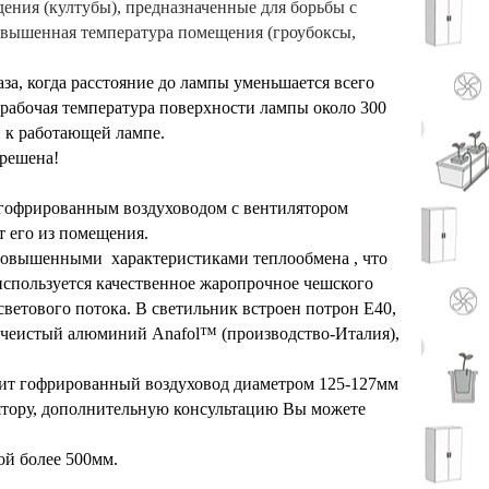
ения (култубы), предназначенные для борьбы с
овышенная температура помещения (гроубоксы,
аза, когда расстояние до лампы уменьшается всего
 рабочая температура поверхности лампы около 300
й к работающей лампе.
 решена!
я гофрированным воздуховодом с вентилятором
т его из помещения.
повышенными характеристиками теплообмена , что
используется качественное жаропрочное чешского
светового потока. В светильник встроен потрон E40,
ячеистый алюминий Anafol™ (производство-Италия),
дит гофрированный воздуховод диаметром 125-127мм
ятору, дополнительную консультацию Вы можете
ой более 500мм.