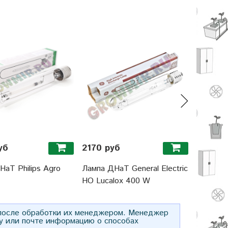
уб
2170 руб
5070 р
аТ Philips Agro
Лампа ДНаТ General Electric
Светиль
HO Lucalox 400 W
GipoLite
 после обработки их менеджером. Менеджер
у или почте информацию о способах