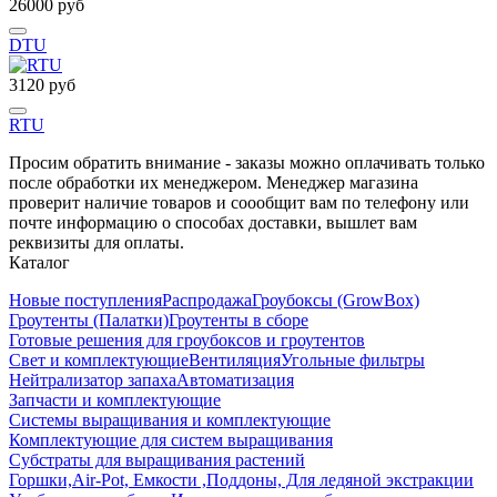
26000 руб
DTU
3120 руб
RTU
Просим обратить внимание - заказы можно оплачивать только
после обработки их менеджером. Менеджер магазина
проверит наличие товаров и соообщит вам по телефону или
почте информацию о способах доставки, вышлет вам
реквизиты для оплаты.
Каталог
Новые поступления
Распродажа
Гроубоксы (GrowBox)
Гроутенты (Палатки)
Гроутенты в сборе
Готовые решения для гроубоксов и гроутентов
Свет и комплектующие
Вентиляция
Угольные фильтры
Нейтрализатор запаха
Автоматизация
Запчасти и комплектующие
Системы выращивания и комплектующие
Комплектующие для систем выращивания
Субстраты для выращивания растений
Горшки,Air-Pot, Емкости ,Поддоны, Для ледяной экстракции