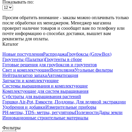
Показывать по:
Просим обратить внимание - заказы можно оплачивать только
после обработки их менеджером. Менеджер магазина
проверит наличие товаров и соообщит вам по телефону или
почте информацию о способах доставки, вышлет вам
реквизиты для оплаты.
Каталог
Новые поступления
Распродажа
Гроубоксы (GrowBox)
Гроутенты (Палатки)
Гроутенты в сборе
Готовые решения для гроубоксов и гроутентов
Свет и комплектующие
Вентиляция
Угольные фильтры
Нейтрализатор запаха
Автоматизация
Запчасти и комплектующие
Системы выращивания и комплектующие
Комплектующие для систем выращивания
Субстраты для выращивания растений
Горшки,Air-Pot, Емкости ,Поддоны, Для ледяной экстракции
Удобрения и добавки
Измерительные приборы
РН-метры, TDS- метры, регуляторы
Полезности
Дары земли
Инновационные строительные материалы
Фильтры