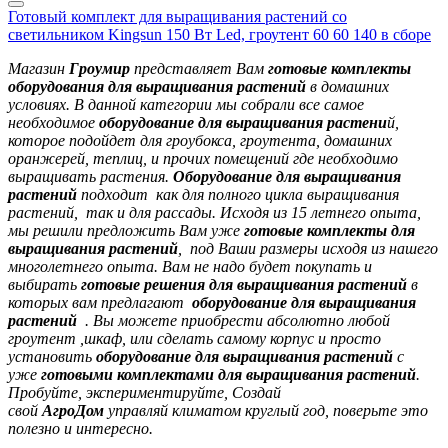
Готовый комплект для выращивания растений со
светильником Kingsun 150 Вт Led, гроутент 60 60 140 в сборе
Магазин
Гроумир
представляет Вам
готовые комплекты
оборудования для выращивания растений
в домашних
условиях. В данной категории мы собрали все самое
необходимое
оборудование для выращивания растени
й,
которое подойдет для гроубокса, гроутента, домашних
оранжерей, теплиц, и прочих помещений где необходимо
выращивать растения.
Оборудование для выращивания
растений
подходит как для полного цикла выращивания
растений, так и для рассады. Исходя из 15 летнего опыта,
мы решили предложить Вам уже
готовые комплекты для
выращивания растений
, под Ваши размеры исходя из нашего
многолетнего опыта. Вам не надо будет покупать и
выбирать
готовые решения для выращивания растений
в
которых вам предлагают
оборудование для выращивания
растений
. Вы можете приобрести абсолютно любой
гроутент ,шкаф, или сделать самому корпус и просто
установить
оборудование для выращивания растений
с
уже
готовыми комплектами для выращивания растений
.
Пробуйте, экспериментируйте, Создай
свой
АгроДом
управляй климатом круглый год, поверьте это
полезно и интересно.