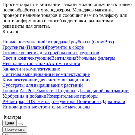
Просим обратить внимание - заказы можно оплачивать только
после обработки их менеджером. Менеджер магазина
проверит наличие товаров и соообщит вам по телефону или
почте информацию о способах доставки, вышлет вам
реквизиты для оплаты.
Каталог
Новые поступления
Распродажа
Гроубоксы (GrowBox)
Гроутенты (Палатки)
Гроутенты в сборе
Готовые решения для гроубоксов и гроутентов
Свет и комплектующие
Вентиляция
Угольные фильтры
Нейтрализатор запаха
Автоматизация
Запчасти и комплектующие
Системы выращивания и комплектующие
Комплектующие для систем выращивания
Субстраты для выращивания растений
Горшки,Air-Pot, Емкости ,Поддоны, Для ледяной экстракции
Удобрения и добавки
Измерительные приборы
РН-метры, TDS- метры, регуляторы
Полезности
Дары земли
Инновационные строительные материалы
Фильтры
Цена
Применить