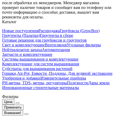
после обработки их менеджером. Менеджер магазина
проверит наличие товаров и соообщит вам по телефону или
почте информацию о способах доставки, вышлет вам
реквизиты для оплаты.
Каталог
Новые поступления
Распродажа
Гроубоксы (GrowBox)
Гроутенты (Палатки)
Гроутенты в сборе
Готовые решения для гроубоксов и гроутентов
Свет и комплектующие
Вентиляция
Угольные фильтры
Нейтрализатор запаха
Автоматизация
Запчасти и комплектующие
Системы выращивания и комплектующие
Комплектующие для систем выращивания
Субстраты для выращивания растений
Горшки,Air-Pot, Емкости ,Поддоны, Для ледяной экстракции
Удобрения и добавки
Измерительные приборы
РН-метры, TDS- метры, регуляторы
Полезности
Дары земли
Инновационные строительные материалы
Фильтры
Цена
Применить
Внимание!