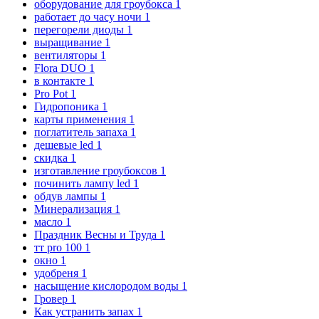
оборудование для гроубокса
1
работает до часу ночи
1
перегорели диоды
1
выращивание
1
вентиляторы
1
Flora DUO
1
в контакте
1
Pro Pot
1
Гидропоника
1
карты применения
1
поглатитель запаха
1
дешевые led
1
скидка
1
изготавление гроубоксов
1
починить лампу led
1
обдув лампы
1
Минерализация
1
масло
1
Праздник Весны и Труда
1
тт pro 100
1
окно
1
удобреня
1
насыщение кислородом воды
1
Гровер
1
Как устранить запах
1