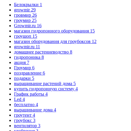
Белокрылки
1
growmir
29
гровмир
26
гроумир
25
Growmir.ru
16
магазин гидропонного оборудования
15
гроушоп
15
магазин оборудования для гроубоксов
12
growmir.ru
11
домашнее растениеводство
8
гидропоника
8
акция
7
Гроумир
6
поздравление
6
подарки
5
выращивание растений дома
5
купить гидропонную систему
4
График работы
4
Led
4
бесплатно
4
выращивание дома
4
гроутент
4
гроубокс
3
вентилятор
3
удобрения
3