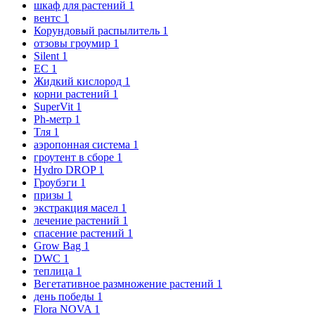
шкаф для растений
1
вентс
1
Корундовый распылитель
1
отзовы гроумир
1
Silent
1
EC
1
Жидкий кислород
1
корни растений
1
SuperVit
1
Ph-метр
1
Тля
1
аэропонная система
1
гроутент в сборе
1
Hydro DROP
1
Гроубэги
1
призы
1
экстракция масел
1
лечение растений
1
спасение растений
1
Grow Bag
1
DWC
1
теплица
1
Вегетативное размножение растений
1
день победы
1
Flora NOVA
1