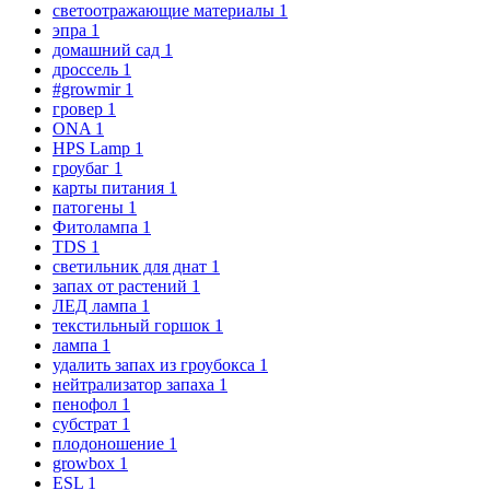
светоотражающие материалы
1
эпра
1
домашний сад
1
дроссель
1
#growmir
1
гровер
1
ОNA
1
HPS Lamp
1
гроубаг
1
карты питания
1
патогены
1
Фитолампа
1
TDS
1
светильник для днат
1
запах от растений
1
ЛЕД лампа
1
текстильный горшок
1
лампа
1
удалить запах из гроубокса
1
нейтрализатор запаха
1
пенофол
1
субстрат
1
плодоношение
1
growbox
1
ESL
1