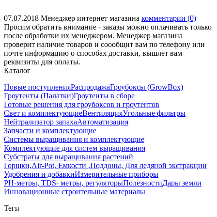
07.07.2018
Менеджер интернет магазина
комментарии (0)
Просим обратить внимание - заказы можно оплачивать только
после обработки их менеджером. Менеджер магазина
проверит наличие товаров и соообщит вам по телефону или
почте информацию о способах доставки, вышлет вам
реквизиты для оплаты.
Каталог
Новые поступления
Распродажа
Гроубоксы (GrowBox)
Гроутенты (Палатки)
Гроутенты в сборе
Готовые решения для гроубоксов и гроутентов
Свет и комплектующие
Вентиляция
Угольные фильтры
Нейтрализатор запаха
Автоматизация
Запчасти и комплектующие
Системы выращивания и комплектующие
Комплектующие для систем выращивания
Субстраты для выращивания растений
Горшки,Air-Pot, Емкости ,Поддоны, Для ледяной экстракции
Удобрения и добавки
Измерительные приборы
РН-метры, TDS- метры, регуляторы
Полезности
Дары земли
Инновационные строительные материалы
Теги