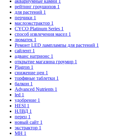
аквариумные камни
1
рейтинг гроушопов
1
для растений
1
перчики
1
маслоэкстрактор
1
CYCO Platinum Series
1
способ извлечения масел
1
люматек
1
Ремонт LED ламплампы для растений
1
сайлент
1
адванс натрионс
1
открытие магазина гроумир
1
Plagron
1
снижение цен
1
торфяные таблетки
1
балкон
1
Advanced Nutrients
1
led
1
удобрение
1
HESI
1
НЛВД
1
перец
1
новый сайт
1
экстрактор
1
MH
1