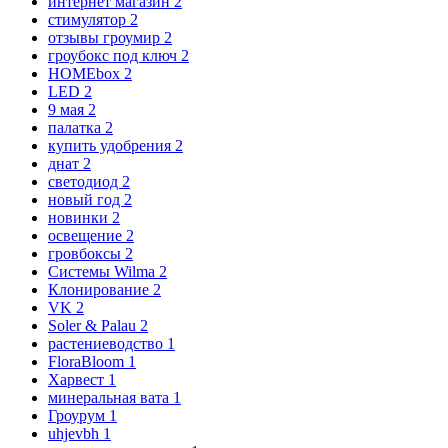
интернет магазин
2
стимулятор
2
отзывы гроумир
2
гроубокс под ключ
2
HOMEbox
2
LED
2
9 мая
2
палатка
2
купить удобрения
2
днат
2
светодиод
2
новый год
2
новинки
2
освещение
2
гровбоксы
2
Системы Wilma
2
Клонирование
2
VK
2
Soler & Palau
2
растениеводство
1
FloraBloom
1
Харвест
1
минеральная вата
1
Гроурум
1
uhjevbh
1