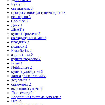
Култуб
3
светильник
3
прогрессевное растениеводство
3
розыгрыш
3
Cooltube
3
Днат
3
ДНАТ
3
купить гроутент
3
светодиодная лампа
3
праздник
3
подарок
2
Flora Series
2
аэропоника
2
купить гроубокс
2
заказ
2
Nutriculture
2
купить удоберния
2
лампа для растений
2
лед лампа
2
оранжерея
2
выращивать дома
2
Люксометр
2
Аэропонная система Amazon
2
HPS
2