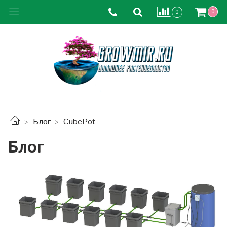
0
0
Блог
CubePot
Блог