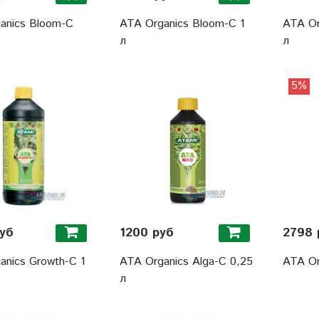
anics Bloom-C
ATA Organics Bloom-C 1
ATA Or
л
л
5%
уб
1200 руб
2798 
anics Growth-C 1
ATA Organics Alga-C 0,25
ATA Or
л