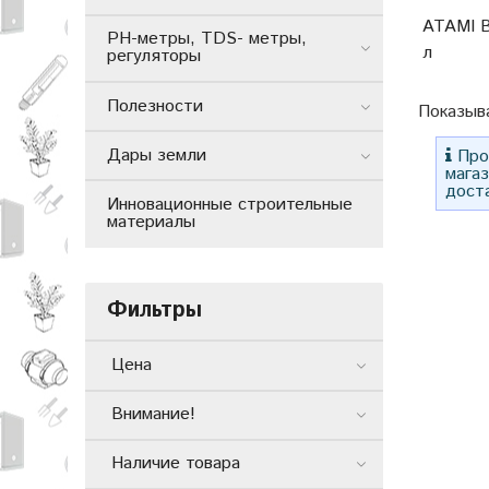
ATAMI B
РН-метры, TDS- метры,
л
регуляторы
Полезности
Показыв
Дары земли
Прос
мага
дост
Инновационные строительные
материалы
Фильтры
Цена
Внимание!
Наличие товара