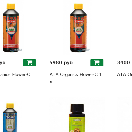
уб
5980 руб
3400 
anics Flower-C
ATA Organics Flower-C 1
ATA Or
л