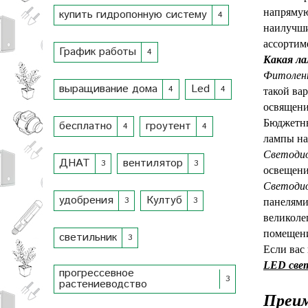
напрямую
купить гидропонную систему
4
наилучши
ассортим
График работы
4
Какая ла
Фитоле
выращивание дома
Led
4
4
такой ва
освящени
Бюджет
бесплатно
гроутент
4
4
лампы на
Светоди
ДНАТ
вентилятор
3
3
освещени
Светодио
удобрения
Култуб
3
3
панелями
великоле
помещени
светильник
3
Если вас
LED све
прогрессевное
3
растениеводство
Текст напис
Преи