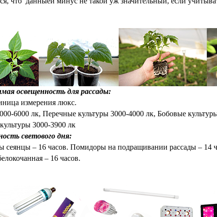
ся, что данныей минус не такой уж значительный, если учитыва
ан компанией Гроумир.
мая освещенность для рассады:
ница измерения люкс.
000-6000 лк,
Перечные культуры 3000-4000 лк,
Бобовые культуры
культуры 3000-3900 лк
ость светового дня:
 сеянцы – 16 часов. Помидоры на подращивании рассады – 14 час
елокочанная – 16 часов.
ан компанией Гроумир.