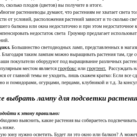
то, сколько плодов (цветов) вы получите в итоге.
ногие растениеводы думают, что растениям не хватает света толь
ти от условий, расположения растений зависит и то сколько свет
ашего балкона или окна недостаточно и при этом недостаточное 
мпенсировать недостаток света Гроумир предлагает использов
ений.
цикл.
Большинство светодиодных ламп, представленных в магази
. Благодаря таким лампам можно выращивать растения там, где со
аши покупатели оборудуют под выращивание различных растени
пулярным местом является
гроубокс
или
гроутент
.
Рассуждать н
мся от главной темы не уходить, лишь скажем кратко: Если все с
 но и помидорами, огурцами, перцами, клубникой и т.д. За консу
ан компанией Гроумир.
е выбрать лампу для подсветки растени
дойти к этому правильно:
бходимо выяснить, какие растения вы собираетесь подсвечивать
ь ниже.
ую зону нужно осветить. Будет ли это окно или балкон? А может