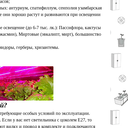
асов;
дных: антуриум, спатифиллум, сенполия узамбарская
е они хорошо растут и развиваются при освещении
 освещение (до 6-7 тыс. лк.): Пассифлора, кактусы
(жасмин), Миртовые (эвкалипт, мирт), большинство
мидоры, герберы, хризантемы.
й?
 требующие особых условий по эксплуатации.
Если у вас нет светильника с цоколем Е27, то
еют вилку и провод в комплекте и подключаются