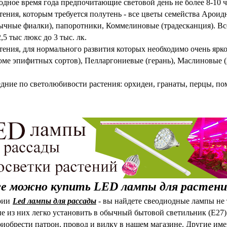
одное время года предпочитающие световой день не более 8-10 ч
тения, которым требуется полутень - все цветы семейства Арои
ычные фиалки), папоротники, Коммелиновые (традесканция). Вс
2,5 тыс люкс до 3 тыс. лк.
тения, для нормального развития которых необходимо очень яркое
оме эпифитных сортов), Пелларгониевые (герань), Маслиновые 
.
дние по светолюбивости растения: орхидеи, гранаты, перцы, по
е можно купить LED лампы для растени
рии
Led лампы для рассады
- вы найдете свеодиодные лампы не
е из них легко установить в обычный бытовой светильник (Е27). 
иобрести патрон, провод и вилку в нашем магазине. Другие им