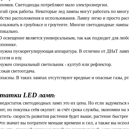
номия. Светодиоды потребляют мало электроэнергии.
гий срок работы. Некоторые лед лампы могут работать по многу 
бство расположения и использования. Лампу легко и просто рас
ользовать в гроубоксе и гроутенте. Многие светодиодные лампы 
тикально.
 освещение является универсальным, так как подходит для любо
опонике.
нужна пускорегулирующая аппаратура. В отличии от ДНаТ ламп,
сселя и изу.
нужен специальный светильник - култуб или рефлектор.
окая светоотдача.
опасны. В таких лампах отсутствуют вредные и опасные газы, рт
статки
LED ламп
:
едостаток светодиодных ламп это их цена. Но если задуматься и 
нег, но покупка себя окупит: за счёт срока службы, экономии н
етить- скорость развития растения будет выше, растение быстрее 
Это значит вы потратите меньше времени и сил, а также вы испол