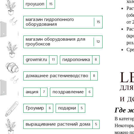
хол
гроушоп
15
Рас
(об
магазин гидропонного
15
от 
оборудования
Рас
(кр
магазин оборудования для
12
роз
гроубоксов
Сре
growmir.ru
гидропоника
11
8
домашнее растениеводство
8
акция
поздравление
7
6
Гроумир
подарки
6
5
Где ж
В катего
выращивание растений дома
5
Некоторы
можно пр