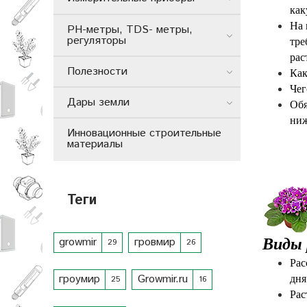
как
На 
РН-метры, TDS- метры,
регуляторы
тре
рас
Полезности
Как
Чег
Дары земли
Обя
ниж
Инновационные строительные
материалы
Теги
growmir
гровмир
Виды 
29
26
Рас
гроумир
Growmir.ru
дня
25
16
Рас