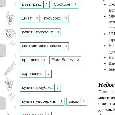
розыгрыш
Cooltube
Эко
3
3
Дол
Удо
Днат
гроубокс
3
3
исп
вер
купить гроутент
3
LED
аэр
светодиодная лампа
Не 
3
дро
Не 
праздник
Flora Series
3
2
Выс
Без
аэропоника
2
Недо
купить гроубокс
2
Главный н
много де
купить удоберния
заказ
2
2
стоит зам
урожая. 