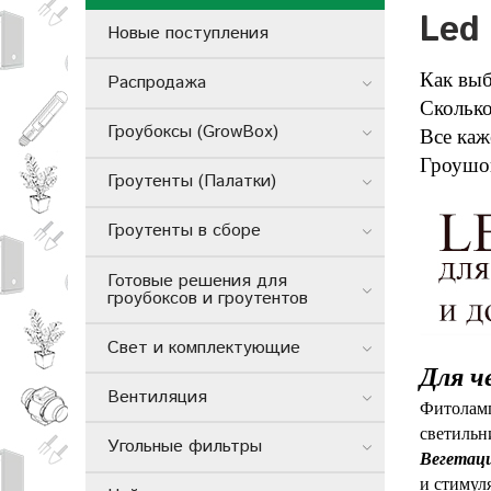
Led
Новые поступления
Как выб
Распродажа
Сколько
Гроубоксы (GrowBox)
Все каж
Гроушоп
Гроутенты (Палатки)
Гроутенты в сборе
Готовые решения для
гроубоксов и гроутентов
Свет и комплектующие
Для ч
Вентиляция
Фитоламп
светильн
Угольные фильтры
Вегетаци
и стимул