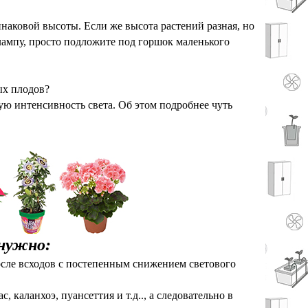
динаковой высоты.
Если же высота растений разная, но
лампу, просто подложите под горшок маленького
ных плодов?
ую интенсивность света. Об этом подробнее чуть
 нужно:
после всходов с постепенным снижением светового
 каланхоэ, пуансеттия и т.д.., а следовательно в