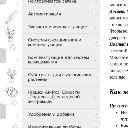
Нейтрализатор запаха
зависеть 
Досвет.
М
Автоматизация
зависимос
стекло в
Запчасти и комплектующие
Чтобы ко
для раст
Системы выращивания и
комплектующие
Полный 
растений
Комплектующие для систем
Многие н
выращивания
самым по
постарае
Субстраты для выращивания
зеленью,
растений
Текст напис
Как ж
Горшки,Air-Pot, Емкости
,Поддоны, Для ледяной
экстракции
Нужно по
Нео
Удобрения и добавки
чут
Как
Измерительные приборы