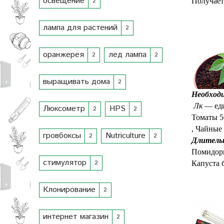
освещение
2
Получает
Текст напис
лампа для растений
2
оранжерея
лед лампа
2
2
выращивать дома
2
Необходи
Лк
— еди
Люксометр
HPS
2
2
Томаты 5
,
Чайные 
гровбоксы
Nutriculture
2
2
Длительн
Помидоры
стимулятор
2
Капуста б
Текст напис
Клонирование
2
интернет магазин
2