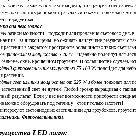
 к розетке. Также есть и такие модели, что требуют специальног
е условия для выращивания рассады, а также использовать эти
ент порадует вас.
мпа для чего годна?
нты
разной мощности - подходит для продления светового дня, в
риант из - за низкой цены, но ожидать наилучшие результаты с т
я растений в закрытом пространсте большинство таких светильн
ные
фитолампы мощностью 5-20 W
– идеально подойдут для дос
 балконе, окне, крошечном гроутенте. В большинстве случаев ис
одный фитосветильник мощностью 75-180 W
, подойдет для неб
я растений.
дные светильники мощностью от 225 W
и более
подходят для п
 естественный свет не нужен! Любой гровер выращивая с такими
пный результат! Если у вас нет возможности приобрести специал
е можно оборудовать под теплицу - стоит только захотеть!
 интересуют светодиодные светильники для гроубоксов, гроутент
тильники. Фитосветильники.
ан компанией Гроумир.
мущества LED ламп: