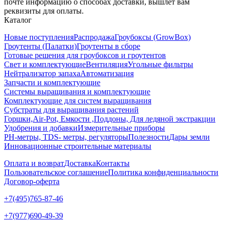
почте информацию о способах доставки, вышлет вам
реквизиты для оплаты.
Каталог
Новые поступления
Распродажа
Гроубоксы (GrowBox)
Гроутенты (Палатки)
Гроутенты в сборе
Готовые решения для гроубоксов и гроутентов
Свет и комплектующие
Вентиляция
Угольные фильтры
Нейтрализатор запаха
Автоматизация
Запчасти и комплектующие
Системы выращивания и комплектующие
Комплектующие для систем выращивания
Субстраты для выращивания растений
Горшки,Air-Pot, Емкости ,Поддоны, Для ледяной экстракции
Удобрения и добавки
Измерительные приборы
РН-метры, TDS- метры, регуляторы
Полезности
Дары земли
Инновационные строительные материалы
Оплата и возврат
Доставка
Контакты
Пользовательское соглашение
Политика конфиденциальности
Договор-оферта
+7(495)765-87-46
+7(977)690-49-39