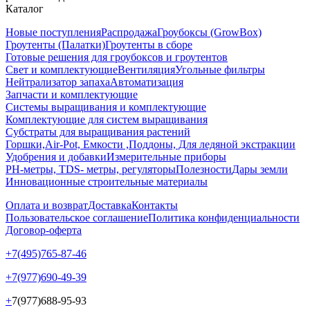
Каталог
Новые поступления
Распродажа
Гроубоксы (GrowBox)
Гроутенты (Палатки)
Гроутенты в сборе
Готовые решения для гроубоксов и гроутентов
Свет и комплектующие
Вентиляция
Угольные фильтры
Нейтрализатор запаха
Автоматизация
Запчасти и комплектующие
Системы выращивания и комплектующие
Комплектующие для систем выращивания
Субстраты для выращивания растений
Горшки,Air-Pot, Емкости ,Поддоны, Для ледяной экстракции
Удобрения и добавки
Измерительные приборы
РН-метры, TDS- метры, регуляторы
Полезности
Дары земли
Инновационные строительные материалы
Оплата и возврат
Доставка
Контакты
Пользовательское соглашение
Политика конфиденциальности
Договор-оферта
+7(495)765-87-46
+7(977)690-49-39
+
7(977)688-95-93