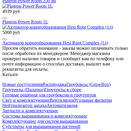
Plagron Power Roots 250 ml
4939 руб
Plagron Power Roots 1L
5000 руб
Активатор корнеобразования Hesi Root Complex (1л)
Просим обратить внимание - заказы можно оплачивать только
после обработки их менеджером. Менеджер магазина
проверит наличие товаров и соообщит вам по телефону или
почте информацию о способах доставки, вышлет вам
реквизиты для оплаты.
Каталог
Новые поступления
Распродажа
Гроубоксы (GrowBox)
Гроутенты (Палатки)
Гроутенты в сборе
Готовые решения для гроубоксов и гроутентов
Свет и комплектующие
Вентиляция
Угольные фильтры
Нейтрализатор запаха
Автоматизация
Запчасти и комплектующие
Системы выращивания и комплектующие
Комплектующие для систем выращивания
Субстраты для выращивания растений