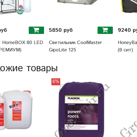
руб
5850 руб
9240 р
т HomeBOX 80 LED
Светильник CoolMaster
HoneyBa
ПРЕМИУМ)
GipoLite 125
(8 сит)
ожие товары
6%