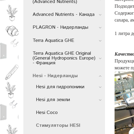
(Advanced Nutrients)
Подходит
Содержит
Advanced Nutrients - Канада
сахара, 
PLAGRON - Нидерланды
1 литра д
Terra Aquatica GHE
Terra Aquatica GHE Original
Качество
(General Hydroponics Europe)
Продукц
- Франция
можете п
Hesi - Нидерланды
Hesi для гидропоники
Hesi для земли
Hesi Coco
Стимуляторы HESI