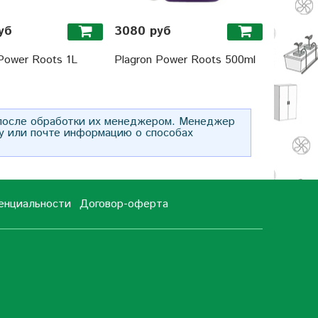
уб
3080 руб
1760 р
Power Roots 1L
Plagron Power Roots 500ml
Plagron
 после обработки их менеджером. Менеджер
у или почте информацию о способах
енциальности
Договор-оферта