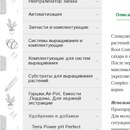
Нейтрализатор запаха
Автоматизация
Описа
Запчасти и комплектующие
Стимулят
Системы выращивания и
растений
комплектующие
Root Com
сахара и
Комплектующие для систем
выращивания
После пе
максимал
Субстраты для выращивания
укрепляе
растений
Complex 
корни.
Горшки,Air-Pot, Емкости
,Поддоны, Для ледяной
экстракции
Использо
Пропорции
Удобрения и добавки
Для молод
ситуации
Terra Power pH Perfect
материнс