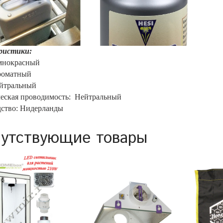
ристики:
мнокрасный
роматный
тральный
еская проводимость: Нейтральный
ство: Нидерланды
утствующие товары