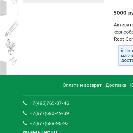
5000 р
Активат
корнеоб
Root Com
Прос
мага
дост
Оплата и возврат
Доставка
К
+7(495)765-87-46
+7(977)690-49-39
+
7(977)688-95-93