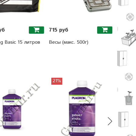
уб
715 руб
52877 
g Basic 15 литров
Весы (макс. 500г)
Гроутен
LED 16
21%
16%