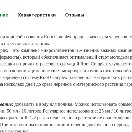
ние
Характеристики
Отзывы
ор корнеобразования Root Complex предназначен для черенков, 
 в стрессовых ситуациях.
plex – это комплекс микроэлементов и жизненно важных компо
 ферменты), который обеспечивает оптимальный старт молодым 
ресадки и прочих стрессовых ситуаций Root Complex улучшает о
ьную колонизацию полезных микроорганизмов в питательной сре
т корневую систему.Root Complex идеален для материнских расте
за несколько дней до среза черенков с материнского растения га
вание:
добавлять в воду для полива. Можно использовать совме
: 50 мл / 10 литров.Регулярное использование: 25 мл / 10 литро
ых растений: 1-2 раза в неделю, пока растение не начнет хорошо 
При постоянном использовании в течение длительного периода 
ких растений).