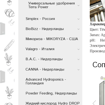
Универсальные удобрения
Terra Power
Simplex - Россия
Характе
BioBizz - Нидерланды
Цвет: Тё
Запах: А
Микориза - MIKORYZA - США
pH: Ней
Электрич
Valagro - Италия
Производ
B.A.C. - Нидерланды
Соп
CANNA - Нидерланды
Advanced Hydroponics -
Голландия
Powder Feeding, Нидерланды
Жидкий кислород Hydro DROP