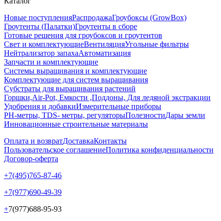
Каталог
Новые поступления
Распродажа
Гроубоксы (GrowBox)
Гроутенты (Палатки)
Гроутенты в сборе
Готовые решения для гроубоксов и гроутентов
Свет и комплектующие
Вентиляция
Угольные фильтры
Нейтрализатор запаха
Автоматизация
Запчасти и комплектующие
Системы выращивания и комплектующие
Комплектующие для систем выращивания
Субстраты для выращивания растений
Горшки,Air-Pot, Емкости ,Поддоны, Для ледяной экстракции
Удобрения и добавки
Измерительные приборы
РН-метры, TDS- метры, регуляторы
Полезности
Дары земли
Инновационные строительные материалы
Оплата и возврат
Доставка
Контакты
Пользовательское соглашение
Политика конфиденциальности
Договор-оферта
+7(495)765-87-46
+7(977)690-49-39
+
7(977)688-95-93