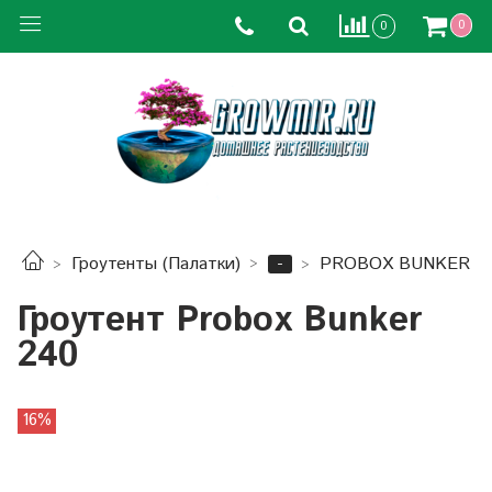
0
0
-
Гроутенты (Палатки)
PROBOX BUNKER
Гроутент Probox Bunker
240
16%