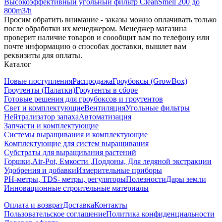
Высокоэффективный угольный фильтр CleanSmell 200 до
800m3/h
Просим обратить внимание - заказы можно оплачивать только
после обработки их менеджером. Менеджер магазина
проверит наличие товаров и соообщит вам по телефону или
почте информацию о способах доставки, вышлет вам
реквизиты для оплаты.
Каталог
Новые поступления
Распродажа
Гроубоксы (GrowBox)
Гроутенты (Палатки)
Гроутенты в сборе
Готовые решения для гроубоксов и гроутентов
Свет и комплектующие
Вентиляция
Угольные фильтры
Нейтрализатор запаха
Автоматизация
Запчасти и комплектующие
Системы выращивания и комплектующие
Комплектующие для систем выращивания
Субстраты для выращивания растений
Горшки,Air-Pot, Емкости ,Поддоны, Для ледяной экстракции
Удобрения и добавки
Измерительные приборы
РН-метры, TDS- метры, регуляторы
Полезности
Дары земли
Инновационные строительные материалы
Оплата и возврат
Доставка
Контакты
Пользовательское соглашение
Политика конфиденциальности