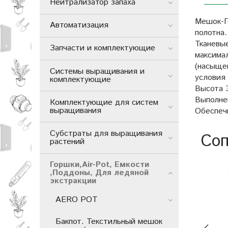
Нейтрализатор запаха
Мешок-Г
Автоматизация
полотна.
Тканев
Запчасти и комплектующие
максима
(насыще
Системы выращивания и
условия
комплектующие
Высота 3
Выполне
Комплектующие для систем
выращивания
Обеспеч
Субстраты для выращивания
Соп
растений
Горшки,Air-Pot, Емкости
,Поддоны, Для ледяной
экстракции
AERO POT
Бакпот. Текстильный мешок