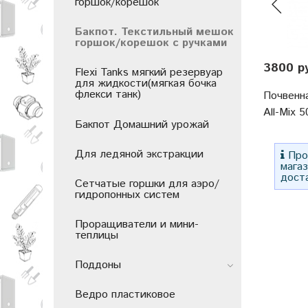
горшок/корешок
Бакпот. Текстильный мешок
горшок/корешок с ручками
3800 р
Flexi Tanks мягкий резервуар
для жидкости(мягкая бочка
флекси танк)
Почвенна
All-Mix 5
Бакпот Домашний урожай
Для ледяной экстракции
Прос
мага
дост
Сетчатые горшки для аэро/
гидропонных систем
Проращиватели и мини-
теплицы
Поддоны
Ведро пластиковое