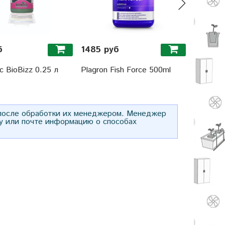
б
1485 руб
от 253
c BioBizz 0.25 л
Plagron Fish Force 500ml
Корпус 
200х240
 после обработки их менеджером. Менеджер
у или почте информацию о способах