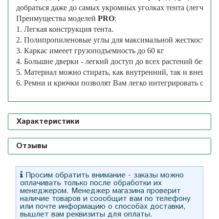
добраться
даже
до
самых 
укромных
уголках
тента
 (
легче
за
Преимущества моделей 
PRO
:
1. Легкая конструкция тента.
2. Полипропиленовые углы для максимальной жесткости.
3. Каркас имееет грузоподъемность до 60 кг
4. Большие дверки - легкий доступ до всех растений без ос
5. Материал можно стирать, как внутренний, так и внешний
6. Ремни и крючки позволят Вам легко интегрировать обор
Характеристики
Отзывы
Просим обратить внимание - заказы можно
оплачивать только после обработки их
менеджером. Менеджер магазина проверит
наличие товаров и соообщит вам по телефону
или почте информацию о способах доставки,
вышлет вам реквизиты для оплаты.