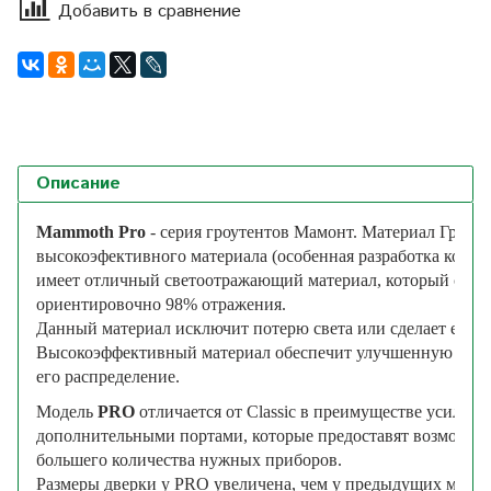
Добавить в сравнение
Описание
Mammoth Pro
 - серия гроутентов Мамонт. Материал Гроуте
высокоэфективного материала (особенная разработка комп
имеет отличный светоотражающий материал, который соста
ориентировочно 98% отражения. 
Данный материал исключит потерю света или сделает ее не
Высокоэффективный материал обеспечит улучшенную интен
его распределение.
Модель
PRO
отличается
от
Classic
в
преимуществе
усилен
дополнительными
портами
, 
которые
предоставят
возможно
большего
количества
нужных
приборов
. 
Размеры
дверки
у
PRO
увеличена
, 
чем
у
предыдущих
модел