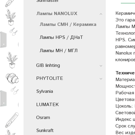
Sunmaster
Керамич
Лампы NANOLUX
Это гара
Лампы CMH / Керамика
Лампы M
Техноло
Лампы HPS / ДНаТ
HPS. Си
равноме
Лампы MH / МГЛ
Nanolux
клониро
GIB linhting
Техниче
PHYTOLITE
Материа
Мощност
Sylvania
Рабочая
Цветова
LUMATEK
Цоколь:
Светово
Osram
Индекс 
Срок сл
Sunkraft
Вес изде