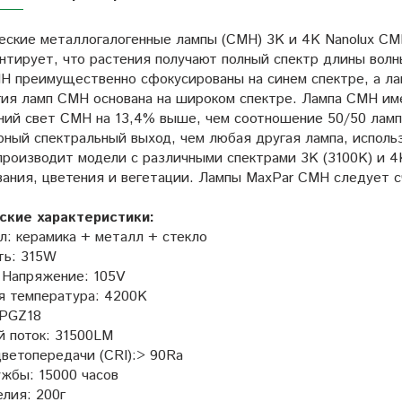
еские металлогалогенные лампы (CMH) 3K и 4K Nanolux CMH
нтирует, что растения получают полный спектр длины волн
H преимущественно сфокусированы на синем спектре, а ла
гия ламп CMH основана на широком спектре. Лампа CMH име
ний свет CMH на 13,4% выше, чем соотношение 50/50 лам
рный спектральный выход, чем любая другая лампа, исполь
 производит модели с различными спектрами 3K (3100K) и 
вания, цветения и вегетации. Лампы MaxPar CMH следует 
ские характеристики:
л: керамика + металл + стекло
ь: 315W
 Напряжение: 105V
я температура: 4200K
 PGZ18
й поток: 31500LM
цветопередачи (CRI):> 90Ra
ужбы: 15000 часов
лия: 200г