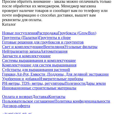
Просим обратить внимание - заказы можно оплачивать только
после обработки их менеджером. Менеджер магазина
проверит наличие товаров и соообщит вам по телефону или
почте информацию о способах доставки, вышлет вам
реквизиты для оплаты.
Каталог
Новые поступления
Распродажа
Гроубоксы (GrowBox)
Гроутенты (Палатки)
Гроутенты в сборе
Готовые решения для гроубоксов и гроутентов
Свет и комплектующие
Вентиляция
Угольные фильтры
Нейтрализатор запаха
Автоматизация
Запчасти и комплектующие
Системы выращивания и комплектующие
Комплектующие для систем выращивания
Субстраты для выращивания растений
Горшки,Air-Pot, Емкости ,Поддоны, Для ледяной экстракции
Удобрения и добавки
Измерительные приборы
РН-метры, TDS- метры, регуляторы
Полезности
Дары земли
Инновационные строительные материалы
Оплата и возврат
Доставка
Контакты
Пользовательское соглашение
Политика конфиденциальности
Договор-оферта