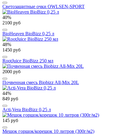
Cветозащитные очки OWLSEN-SPORT
40%
2100 руб
BioHeaven BioBizz 0,25 л
48%
1450 руб
RootJuice BioBizz 250 мл
2000 руб
Почвенная смесь Biobizz All-Mix 20L
44%
849 руб
Acti-Vera BioBizz 0,25 л
145 руб
Мешок горшок/корешок 10 литров (300г/м2)