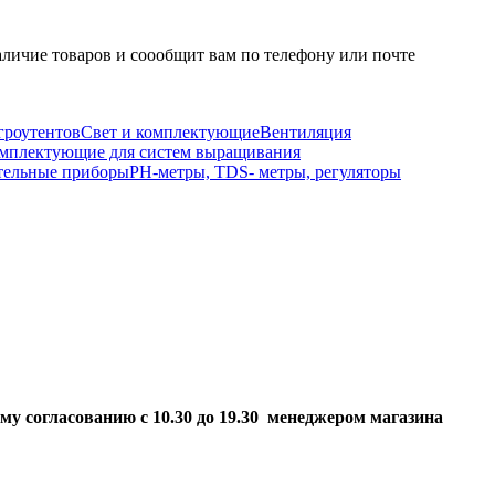
личие товаров и соообщит вам по телефону или почте
гроутентов
Свет и комплектующие
Вентиляция
мплектующие для систем выращивания
тельные приборы
РН-метры, TDS- метры, регуляторы
ому согласованию
с 10.30 до 19.30 менеджером магазина