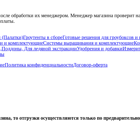
после обработки их менеджером. Менеджер магазина проверит на
оплаты.
 (Палатки)
Гроутенты в сборе
Готовые решения для гроубоксов и 
ти и комплектующие
Системы выращивания и комплектующие
Ко
 ,Поддоны, Для ледяной экстракции
Удобрения и добавки
Измери
лы
ие
Политика конфиденциальности
Договор-оферта
азина, то отгрузки осуществляются только по предварительн