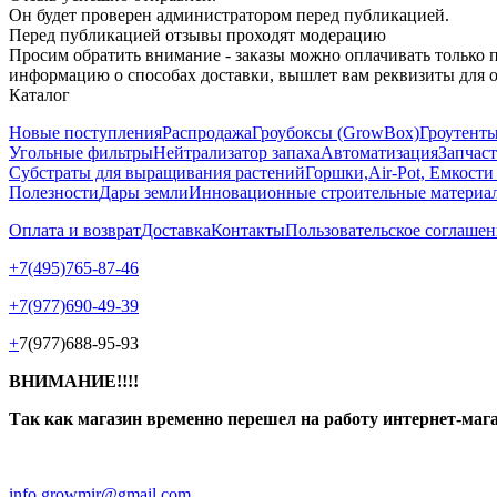
Он будет проверен администратором перед публикацией.
Перед публикацией отзывы проходят модерацию
Просим обратить внимание - заказы можно оплачивать только 
информацию о способах доставки, вышлет вам реквизиты для 
Каталог
Новые поступления
Распродажа
Гроубоксы (GrowBox)
Гроутенты
Угольные фильтры
Нейтрализатор запаха
Автоматизация
Запчас
Субстраты для выращивания растений
Горшки,Air-Pot, Емкости
Полезности
Дары земли
Инновационные строительные материа
Оплата и возврат
Доставка
Контакты
Пользовательское соглашен
+7(495)765-87-46
+7(977)690-49-39
+
7(977)688-95-93
ВНИМАНИЕ!!!!
Так как магазин временно перешел на работу интернет-маг
info.growmir@gmail.com