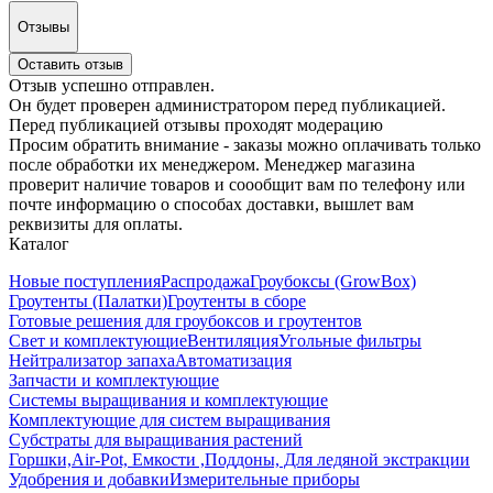
Отзывы
Оставить отзыв
Отзыв успешно отправлен.
Он будет проверен администратором перед публикацией.
Перед публикацией отзывы проходят модерацию
Просим обратить внимание - заказы можно оплачивать только
после обработки их менеджером. Менеджер магазина
проверит наличие товаров и соообщит вам по телефону или
почте информацию о способах доставки, вышлет вам
реквизиты для оплаты.
Каталог
Новые поступления
Распродажа
Гроубоксы (GrowBox)
Гроутенты (Палатки)
Гроутенты в сборе
Готовые решения для гроубоксов и гроутентов
Свет и комплектующие
Вентиляция
Угольные фильтры
Нейтрализатор запаха
Автоматизация
Запчасти и комплектующие
Системы выращивания и комплектующие
Комплектующие для систем выращивания
Субстраты для выращивания растений
Горшки,Air-Pot, Емкости ,Поддоны, Для ледяной экстракции
Удобрения и добавки
Измерительные приборы