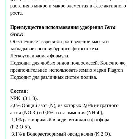
растения в микро и макро элементах в фазе активного
роста.
Преимущества использования удобрения
Terra
Grow
:
Обеспечивает взрывной рост зеленой массы и
закладывает основу бурного фотосинтеза.
Легкоусваиваемая формула.
Подходит для любых видов почвосмесей. Конечно же,
предпочительнее использовать землю марки
Plagron
Подходит для различных систем полива.
Состав:
NPK (3-1-3).
2,6% Общий азот (N), из которых 2,0% нитратного
азота (NO 3 ) и 0,6% азота аммония (NH 4 ),
1,1% растворимый в воде пятиокиси фосфора
(P 2 O 5 ),
3,1% в Водорастворимый оксид калия (K 2 O).