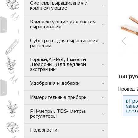
Системы выращивания и
комплектующие
Комплектующие для систем
выращивания
Субстраты для выращивания
растений
Горшки,Air-Pot, Емкости
,Поддоны, Для ледяной
экстракции
160 ру
Удобрения и добавки
Провод 
Измерительные приборы
Прос
мага
дост
РН-метры, TDS- метры,
регуляторы
Полезности