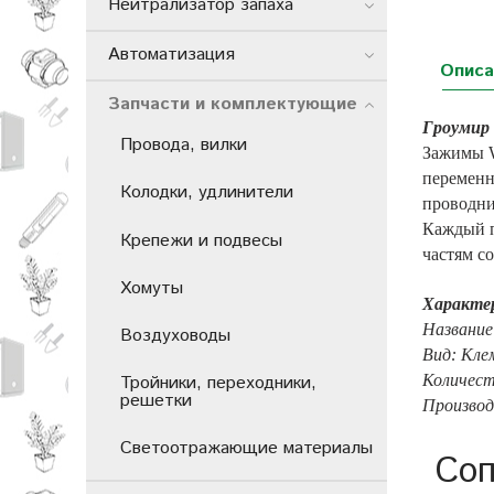
Нейтрализатор запаха
Автоматизация
Описа
Запчасти и комплектующие
Гроумир
Провода, вилки
Зажимы W
переменн
Колодки, удлинители
проводни
Каждый п
Крепежи и подвесы
частям с
Хомуты
Характе
Название
Воздуховоды
Вид: Кле
Тройники, переходники,
Количест
решетки
Производ
Светоотражающие материалы
Соп