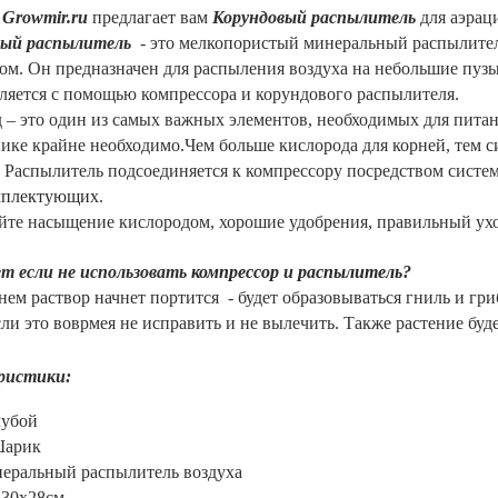
н
Growmir.ru
предлагает вам
Корундовый распылитель
для аэрац
вый распылитель
- это мелкопористый минеральный распылител
дом. Он
предназначен для распыления воздуха на небольшие пуз
ляется с помощью компрессора и корундового распылителя.
 – это один из самых важных элементов, необходимых для пита
ике крайне необходимо.Чем больше кислорода для корней, тем си
. Распылитель подсоединяется к компрессору посредством систе
мплектующих
.
те насыщение кислородом, хорошие удобрения, правильный уход
т если не использовать
компрессор
и
распылитель
?
нем раствор начнет портится - будет образовываться гниль и гри
сли это воврмея не исправить и не вылечить. Также растение буд
ристики:
лубой
Шарик
еральный р
аспылитель воздуха
 30х28см