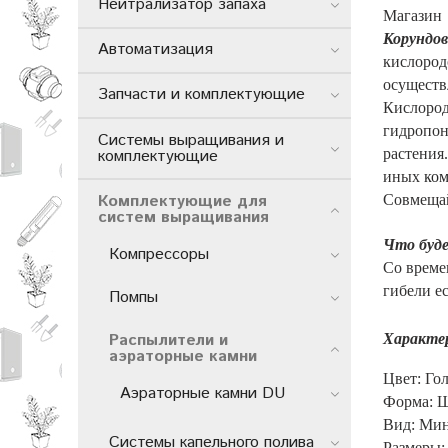
Нейтрализатор запаха
Магази
Корундо
Автоматизация
кислоро
осуществ
Запчасти и комплектующие
Кислород
гидропон
Системы выращивания и
комплектующие
растения
иных
ко
Комплектующие для
Совмещай
систем выращивания
Что буде
Компрессоры
Со време
гибели е
Помпы
Распылители и
Характе
аэраторные камни
Цвет: Го
Аэраторные камни DU
Форма: 
Вид: Мин
Системы капельного полива
Размеры: