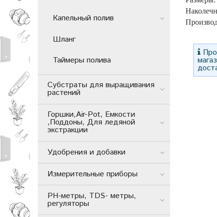
Наколечн
Капельный полив
Производ
Шланг
Прос
Таймеры полива
мага
дост
Субстраты для выращивания
растений
Горшки,Air-Pot, Емкости
,Поддоны, Для ледяной
экстракции
Удобрения и добавки
Измерительные приборы
РН-метры, TDS- метры,
регуляторы