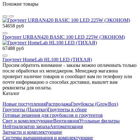
Похожие товары
54658 руб
Гроутент URBAN420 BASIC 100 LED 225W (ЭКОНОМ)
67488 руб
Гроутент HomeLab HL100 LED (ТИХАЯ)
Просим обратить внимание - заказы можно оплачивать только
после обработки их менеджером. Менеджер магазина
проверит наличие товаров и соообщит вам по телефону или
почте информацию о способах доставки, вышлет вам
реквизиты для оплаты.
Каталог
Новые поступления
Распродажа
Гроубоксы (GrowBox)
Гроутенты (Палатки)
Гроутенты в сборе
Готовые решения для гроубоксов и гроутентов
Свет и комплектующие
Вентиляция
Угольные фильтры
Нейтрализатор запаха
Автоматизация
Запчасти и комплектующие
Системы выращивания и комплектующие