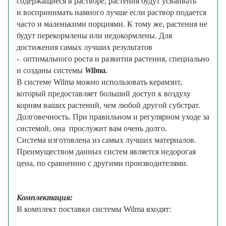
содержащиеся в растворе,
растения будут усваивать
и воспринимать намного лучше если раствор подается
часто и маленькими порциями. К тому же, растения не
будут
перекормлены или недокормлены. Для
достижения самых лучших результатов
- оптимального роста и развития растения, специально
и созданы системы
Wilma.
В системе Wilma можно использовать керамзит,
который предоставляет больший доступ к воздуху
корням ваших растений, чем любой другой субстрат.
Долговечность. При правильном и регулярном уходе за
системой, она
прослужит вам очень долго.
Система изготовлена из самых лучших материалов.
Преимуществом данных систем является недорогая
цена, по сравнению с другими производителями.
Текст
написан магазином Growmir.ru
Комплектация:
В комплект поставки системы Wilma входят:
Текст
написан магазином Growmir.ru