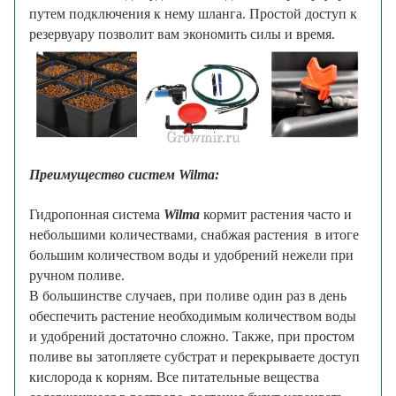
путем подключения к нему шланга.
Простой доступ к
резервуару позволит вам экономить силы и время.
Текст написан магазином Growmir.ru
Преимущество систем Wilma:
Текст написан магазином Growmir.ru
Гидропонная система
Wilma
кормит растения часто и
небольшими количествами, снабжая растения в итоге
большим количеством воды и удобрений нежели при
ручном поливе.
В большинстве случаев, при поливе один раз в день
обеспечить растение необходимым количеством воды
и удобрений достаточно сложно. Т
акже, при простом
поливе вы затопляете субстрат и перекрываете доступ
кислорода к корням.
Все питательные вещества