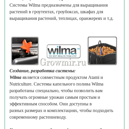
Системы Wilma предназначены для выращивания
растений в гроутентах, гроубоксах, шкафах для
выращивания растений, теплицах, оранжереях и т.д.
Создание, разработка системы:
Wilma
является совместным продуктом Atami и
Nutriculture.
Системы капельного полива Wilma
разработаны специально, чтобы позволить вам
получать огромные урожаи самым простым и
эффективным
способом. Они доступны в
разных размерах и комплектациях, чтобы подходить
современному растениеводу.
Growmir.ru
Текст написан магазином Growmir.ru