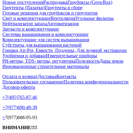
Новые поступления
Распродажа
Гроубоксы (GrowBox)
Гроутенты (Палатки)
Гроутенты в сборе
Готовые решения для гроубоксов и гроутентов
Свет и комплектующие
Вентиляция
Угольные фильтры
Нейтрализатор запаха
Автоматизация
Запчасти и комплектующие
Системы выращивания и комплектующие
Комплектующие для систем выращивания
Субстраты для выращивания растений
Горшки,Air-Pot, Емкости ,Поддоны, Для ледяной экстракции
Удобрения и добавки
Измерительные приборы
РН-метры, TDS- метры, регуляторы
Полезности
Дары земли
Инновационные строительные материалы
Оплата и возврат
Доставка
Контакты
Пользовательское соглашение
Политика конфиденциальности
Договор-оферта
+7(495)765-87-46
+7(977)690-49-39
+
7(977)688-95-93
ВНИМАНИЕ!!!!