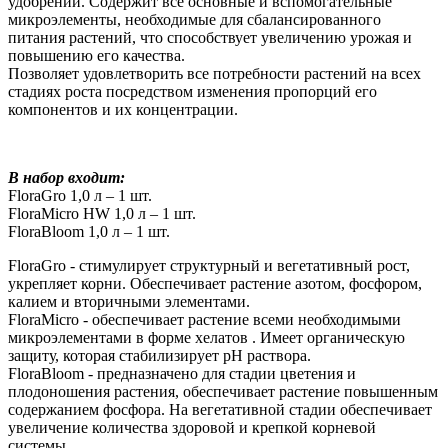
удобрений. Содержит все основные и вспомогательные
микроэлементы, необходимые для сбалансированного
питания растений, что способствует увеличению урожая и
повышению его качества.
Позволяет удовлетворить все потребности растений на всех
стадиях роста посредством изменения пропорций его
компонентов и их концентрации.
В набор входит:
FloraGro 1,0 л – 1 шт.
FloraMicro HW 1,0 л – 1 шт.
FloraBloom 1,0 л – 1 шт.
FloraGro - стимулирует структурный и вегетативный рост,
укрепляет корни. Обеспечивает растение азотом, фосфором,
калием и вторичными элементами.
FloraMicro - обеспечивает растение всеми необходимыми
микроэлементами в форме хелатов . Имеет органическую
защиту, которая стабилизирует рН раствора.
FloraBloom - предназначено для стадии цветения и
плодоношения растения, обеспечивает растение повышенным
содержанием фосфора. На вегетативной стадии обеспечивает
увеличение количества здоровой и крепкой корневой
системы.