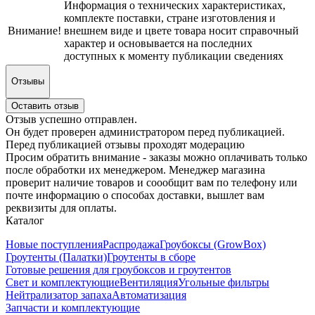
Информация о технических характеристиках,
комплекте поставки, стране изготовления и
Внимание!
внешнем виде и цвете товара носит справочный
характер и основывается на последних
доступных к моменту публикации сведениях
Отзывы
Оставить отзыв
Отзыв успешно отправлен.
Он будет проверен администратором перед публикацией.
Перед публикацией отзывы проходят модерацию
Просим обратить внимание - заказы можно оплачивать только
после обработки их менеджером. Менеджер магазина
проверит наличие товаров и соообщит вам по телефону или
почте информацию о способах доставки, вышлет вам
реквизиты для оплаты.
Каталог
Новые поступления
Распродажа
Гроубоксы (GrowBox)
Гроутенты (Палатки)
Гроутенты в сборе
Готовые решения для гроубоксов и гроутентов
Свет и комплектующие
Вентиляция
Угольные фильтры
Нейтрализатор запаха
Автоматизация
Запчасти и комплектующие