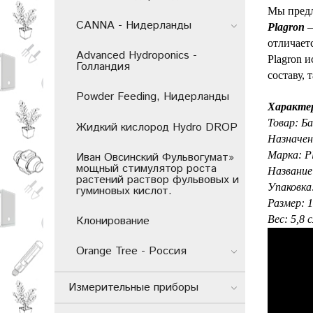
Мы предл
CANNA - Нидерланды
Plagron
–
отличает
Advanced Hydroponics -
Plagron 
Голландия
составу, 
Powder Feeding, Нидерланды
Характе
Товар: Б
Жидкий кислород Hydro DROP
Назначен
Марка: P
Иван Овсинский Фульвогумат»
мощный стимулятор роста
Название
растений раствор фульвовых и
Упаковка
гуминовых кислот.
Размер: 
Вес: 5,8 
Клонирование
Orange Tree - Россия
Измерительные приборы