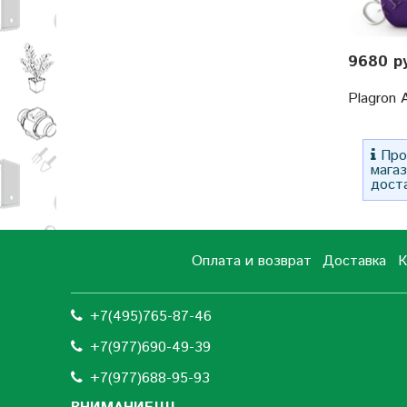
9680 р
Plagron 
Прос
мага
дост
Оплата и возврат
Доставка
К
+7(495)765-87-46
+7(977)690-49-39
+
7(977)688-95-93