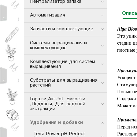
Нейтрализатор запаха
Описа
Автоматизация
Запчасти и комплектующие
Alga Blo
Это уник
Системы выращивания и
стадии ц
комплектующие
плотные 
Комплектующие для систем
выращивания
Преимуще
Ускоряет
Субстраты для выращивания
растений
Стимулир
Повышает
Горшки,Air-Pot, Емкости
Содержит
,Поддоны, Для ледяной
Может ис
экстракции
Примене
Удобрения и добавки
Перед ис
Terra Power pH Perfect
Растворит