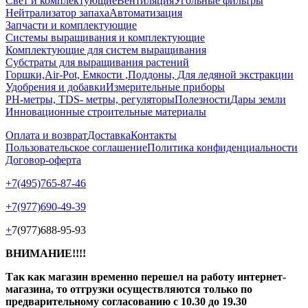
Свет и комплектующие
Вентиляция
Угольные фильтры
Нейтрализатор запаха
Автоматизация
Запчасти и комплектующие
Системы выращивания и комплектующие
Комплектующие для систем выращивания
Субстраты для выращивания растений
Горшки,Air-Pot, Емкости ,Поддоны, Для ледяной экстракции
Удобрения и добавки
Измерительные приборы
РН-метры, TDS- метры, регуляторы
Полезности
Дары земли
Инновационные строительные материалы
Оплата и возврат
Доставка
Контакты
Пользовательское соглашение
Политика конфиденциальности
Договор-оферта
+7(495)765-87-46
+7(977)690-49-39
+
7(977)688-95-93
ВНИМАНИЕ!!!!
Так как магазин временно перешел на работу интернет-
магазина, то отгрузки осуществляются только по
предварительному согласованию
с 10.30 до 19.30