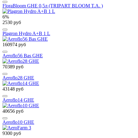
FloraBloom GHE 0,5л (TRIPART BLOOM T.A. )
6%
2530 руб
Plagron Hydro A+B 1 L
160974 руб
Aeroflo56 Bas GHE
70389 руб
Aeroflo28 GHE
43148 руб
Aeroflo14 GHE
40656 руб
Aeroflo10 GHE
9300 руб