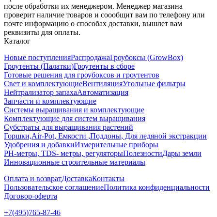
после обработки их менеджером. Менеджер магазина
проверит наличие товаров и соообщит вам по телефону или
почте информацию о способах доставки, вышлет вам
реквизиты для оплаты.
Каталог
Новые поступления
Распродажа
Гроубоксы (GrowBox)
Гроутенты (Палатки)
Гроутенты в сборе
Готовые решения для гроубоксов и гроутентов
Свет и комплектующие
Вентиляция
Угольные фильтры
Нейтрализатор запаха
Автоматизация
Запчасти и комплектующие
Системы выращивания и комплектующие
Комплектующие для систем выращивания
Субстраты для выращивания растений
Горшки,Air-Pot, Емкости ,Поддоны, Для ледяной экстракции
Удобрения и добавки
Измерительные приборы
РН-метры, TDS- метры, регуляторы
Полезности
Дары земли
Инновационные строительные материалы
Оплата и возврат
Доставка
Контакты
Пользовательское соглашение
Политика конфиденциальности
Договор-оферта
+7(495)765-87-46